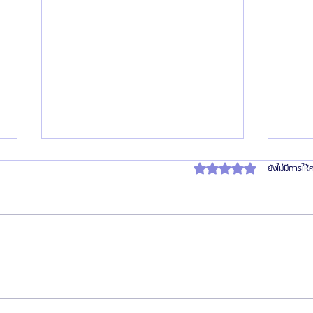
ได้รับ 0 เต็ม 5 ดาว
ยังไม่มีการให
แนะนำอาหารเสริมเพิ่มความสูงที่ดีที่สุด
โรงพย
พร้อมเปรียบเทียบคุณสมบัติแต่ละตัว
plasti