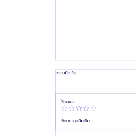
ความคิดเห็น
ให้คะแนน
สมัครตัวแทน "เอเจนซี่ศัลยกรรมจีน" เท
เขียนความคิดเห็น…
รนด์โอกาสสร้างรายได้สูงในตลาด