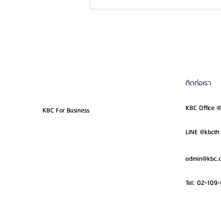
ติดต่อเรา
KBC Office 
KBC For Business
LINE @kbcth 
admin@kbc.c
Tel:
02-109