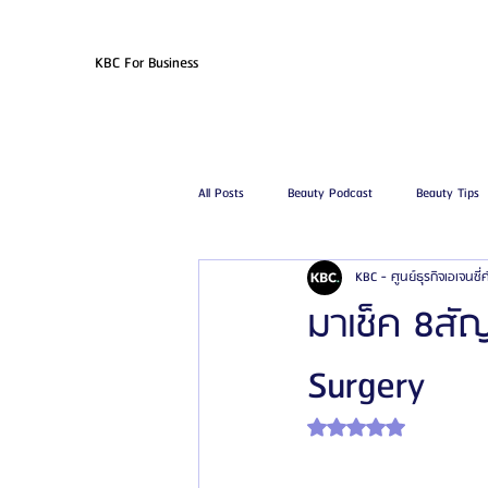
KBC For Business
All Posts
Beauty Podcast
Beauty Tips
KBC - ศูนย์ธุรกิจเอเจนซี
รีวิวศัลยกรรมฉีดไขมัน
รีวิวศัลยกรรมดูด
มาเช็ค 8สั
Surgery
โรงพยาบาลศัลยกรรมเฟรช
โรงพยาบาลศ
ได้รับ NaN เต็ม 5 ดาว
รีวิวศัลยกรรมผู้ชาย
โรงพยาบาลศัลยก