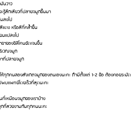
มันวาว
จะรู้สึกเสียวที่ปลายจมูกขึ้นมา
ุ๋มลงไป
แดง หรือสีที่คล้ำขึ้น
ี่ยนแปลงไป
าขาของซิลิโคนชัดเจนขึ้น
่บริเวณจมูก
นมาที่ปลายจมูก
กให้ทุกคนลองสังเกตจมูกของตนเองนะคะ ถ้ามีตั้งแต่ 1-2 ข้อ ต้องคอยระมัด
ีบไปพบแพทย์โดยเร็วที่สุดนะคะ
หนที่เหมือนจมูกของเราบ้าง
ีจมูกที่สวยงามกันทุกคนนะคะ