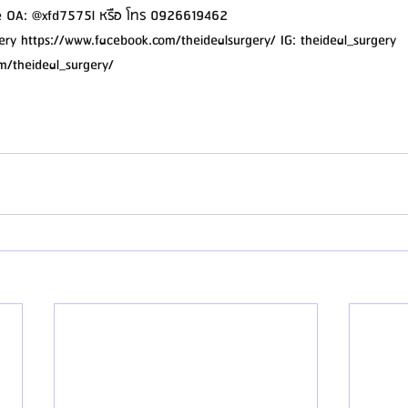
e OA: @xfd7575l หรือ โทร 0926619462
ery https://www.facebook.com/theidealsurgery/ IG: theideal_surgery 
m/theideal_surgery/