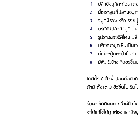
ปลายจมูกสะท้อนแสง
มื่อเราลูบที่ปลายจมูก
จมูกมีร่อง หรือ รอยบุ
บริเวณปลายจมูกเป็นสี
รูปร่างของซิลิโคนเปล
บริเวณจมูกเห็นเป็นเง
มีเม็ตะปุ่มตะป่ำขึ้นที
มีสิวหัวช้างเกิดขขขึ้
โดยทั้ง 8 ข้อนี้ ปอนด์อยา
ถ้ามี ตั้งแต่ 3 ข้อขึ้นไป ร
รีบมาเช็คกันนะคะ ว่ามีข้อไ
จะได้แก้ไขได้ถูกต้อง และม