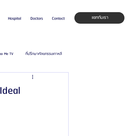
แชทกับเรา
Hospital
Doctors
Contact
pa Me TV
ที่ปรึกษาศัลยกรรมเกาหลี
auty Blog
ศัลยแพทย์ ประเทศเกาหลี
Ideal
ิลยู
โรงพยาบาลศัลยกรรมมาร์เบิ้ล
ied Consultant
คู่มือศัลยกรรม