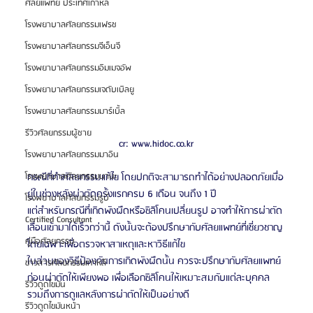
ศัลยแพทย์ ประเทศเกาหลี
โรงพยาบาลศัลยกรรมเฟรช
โรงพยาบาลศัลยกรรมจีเอ็นจี
โรงพยาบาลศัลยกรรมอิมเมจอัพ
โรงพยาบาลศัลยกรรมเจดับเบิลยู
โรงพยาบาลศัลยกรรมมาร์เบิ้ล
รีวิวศัลยกรรมผู้ชาย
cr: www.hidoc.co.kr
โรงพยาบาลศัลยกรรมมาอิน
กรณีที่ทำศัลยกรรมแก้ไข โดยปกติจะสามารถทำได้อย่างปลอดภัยเมื่อ
โรงพยาบาลศัลยกรรมนานะ
ยู่ในช่วงหลังผ่าตัดครั้งแรกครบ 6 เดือน จนถึง 1 ปี 
โรงพยาบาลศัลยกรรมรูบี
แต่สำหรับกรณีที่เกิดพังผืดหรือซิลิโคนเปลี่ยนรูป อาจทำให้การผ่าตัด
Certified Consultant
เลื่อนเข้ามาได้เร็วกว่านี้ ดังนั้นจะต้องปรึกษากับศัลยแพทย์ที่เชี่ยวชาญ
คู่มือศัลยกรรม
โดยเฉพาะเพื่อตรวจหาสาเหตุและหาวิธีแก้ไข 
ในส่วนของวิธีป้องกันการเกิดพังผืดนั้น ควรจะปรึกษากับศัลยแพทย์
ข่าวสารศัลยกรรมเกาหลี
ก่อนผ่าตัดให้เพียงพอ เพื่อเลือกซิลิโคนให้เหมาะสมกับแต่ละบุคคล 
รีวิวดูดไขมัน
รวมถึงการดูแลหลังการผ่าตัดให้เป็นอย่างดี 
รีวิวดูดไขมันหน้า