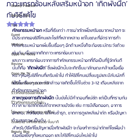
ภาวะแทรกซ้อนหลังเสริมหน้าอก ‘เกิดพังผืด’
Beauty Podcast
กับวิธีแก้ไข
Beauty Tips
ได้รับ NaN เต็ม 5 ดาว
Tips
ศัลยกรรมหน้าอก
 หรือที่เรียกว่า 
การผ่าตัดเพื่อเสริมขนาดหน้าอก
 จะ
Event
มีประเภทของซิลิโคนและไซส์ที่หลากหลาย แต่ในขณะที่อัตราการทำ
Medical
ศัลยกรรมหน้าอกเพิ่มขึ้นเรื่อยๆ อีกด้านหนึ่งก็จะต้องระมัดระวังด้วย
เช่นกัน เนื่องจากเกิดภาวะแทรกซ้อนตามมา 
Oppa Me Today
และภาวะแทรกซ้อนจากการทำศัลยกรรมหน้าอกที่ถือเป็นที่รู้จักกันดี 
Review
นั่นก็คือ 
‘เกิดพังผืด’
 ซึ่งพังผืดนั้นจะเกิดขึ้นมาลักษณะคล้ายเนื้อเยื่อ
Oppa Me TV
หนาๆห่อหุ้มซิลิโคนที่เสริมเข้าไป ทำให้ซิลิโคนเปลี่ยนรูปและมีสัมผัสที่
แข็งขึ้นเรื่องๆ ภาวะดังกล่าวอาจเกิดขึ้นได้ในช่วง 3-12 เดือนหลังจาก
ที่ปรึกษาศัลยกรรมเกาหลี
ทำศัลยกรรมหน้าอก 
รีวิวศัลยกรรมฉีดไขมัน
สาเหตุของการเกิดพังผืด
 นั้นยังไม่มีคำตอบที่แน่ชัด แต่เป็นที่ทราบกัน
รีวิวศัลยกรรมดูดไขมัน
ดีว่าสามารถเกิดขึ้นได้จากหลายปัจจัย เช่น การมีเลือดออก, อาการ
โรงพยาบาลศัลยกรรมเอท็อป
อักเสบ, สิ่งเจือปน, ซิลิโคนชำรุด, ขาดการดูแลหลังผ่าตัด หรือปัญหา
ด้านสุขภาพ เป็นต้น 
โรงพยาบาลศัลยกรรมบาโนบากิ
สำหรับวิธีแก้ไขปัญหาเมื่อเกิดพังผืด
 จะต้องทำการผ่าตัดแก้ไขเพื่อนำ
Beauty Blog
เนื้อเยื่อแข็งๆทั้งหมดออก และใส่ซิลิโคนอันใหม่เข้าไป 