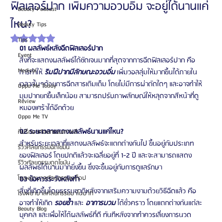
ฟิลเลอร์ปาก เพิ่มความอวบอิ่ม จะอยู่ได้นานแค่
Beauty Podcast
ไหน?
Beauty Tips
ได้รับ NaN เต็ม 5 ดาว
Tips
01 ผลลัพธ์หลังฉีดฟิลเลอร์ปาก
Event
สิ่งที่จะแสดงผลลัพธ์ได้ชัดเจนมากที่สุดจากการฉีดฟิลเลอร์ปาก คือ
Medical
การทำให้ 
ริมฝีปากมีลักษณะอวบอิ่ม
 เพิ่มวอลลุ่มให้มากขึ้นได้ภายใน
เวลาสั้นๆด้วยการฉีดสารเติมเต็ม โดยไม่มีการผ่าตัดใดๆ และอาจทำให้
Oppa Me Today
มุมปากยกขึ้นเล็กน้อย สามารถปรับภาพลักษณ์ให้หลุดจากสีหน้าที่ดู
Review
หมองเศร้าได้อีกด้วย 
Oppa Me TV
02 ระยะเวลาแสดงผลลัพธ์นานแค่ไหน?
ที่ปรึกษาศัลยกรรมเกาหลี
สำหรับระยะเวลาที่แสดงผลลัพธ์จะแตกต่างกันไป ขึ้นอยู่กับประเภท
รีวิวศัลยกรรมฉีดไขมัน
ของฟิลเลอร์ โดยปกติแล้วจะเฉลี่ยอยู่ที่ 1-2 ปี และจะสามารถแสดง
รีวิวศัลยกรรมดูดไขมัน
ผลลัพธ์ได้นานมากยิ่งขึ้น ซึ่งจะขึ้นอยู่กับการดูแลรักษา 
โรงพยาบาลศัลยกรรมเอท็อป
03 ข้อควรระวังหลังทำ
สิ่งที่เกิดขึ้นโดยธรรมชาติหลังจากเสริมความงามด้วยวิธีฉีดแล้ว คือ 
โรงพยาบาลศัลยกรรมบาโนบากิ
อาจทำให้เกิด 
รอยช้ำ
 และ 
อาการบวม
 ได้ชั่วคราว โดยแตกต่างกันแต่ละ
Beauty Blog
บุคคล และเพื่อให้ได้ผลลัพธ์ที่ดี ทันทีหลังจากทำควรเลี่ยงการนวด