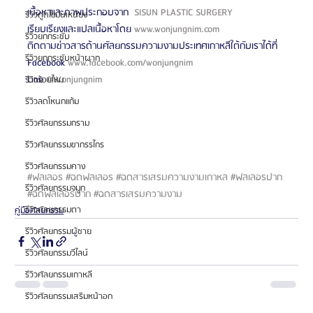
เนื้อหาและภาพประกอบจาก  
SISUN PLASTIC SURGERY
รีวิวดูดไขมันเหนียง
เรียบเรียงและแปลเนื้อหาโดย 
www.wonjungnim.com
รีวิวยกกระชับ
ติดตามข่าวสารด้านศัลยกรรมความงามประเทศเกาหลีใต้กับเราได้ที่
รีวิวยกกระชับหน้าผาก
Facebook 
www.facebook.com/wonjungnim
Line 
@Wonjungnim
รีวิวร้อยไหม
รีวิวลดโหนกแก้ม
รีวิวศัลยกรรมกราม
รีวิวศัลยกรรมขากรรไกร
รีวิวศัลยกรรมคาง
#ฟลเลอร
#ฉดฟลเลอร
#ฉดสารเสรมความงามเกาหล
#ฟลเลอรปาก
รีวิวศัลยกรรมจมูก
#ฉดฟลเลอรปาก
#ฉดสารเสรมความงาม
รีวิวศัลยกรรมตา
คู่มือศัลยกรรม
รีวิวศัลยกรรมผู้ชาย
รีวิวศัลยกรรมวีไลน์
รีวิวศัลยกรรมเกาหลี
รีวิวศัลยกรรมเสริมหน้าอก