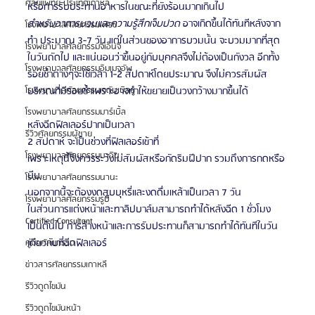
ศัลยแพทย์ ประเทศเกาหลี
หรือการรับประทานอาหารในขณะที่ยังร้อนมากเกินไป 
สำหรับอาการบวมและความรู้สึกเจ็บปวด
 อาจเกิดขึ้นได้ทันทีหลังจาก
โรงพยาบาลศัลยกรรมเฟรช
ทำ ประมาณ 3-7 วัน แต่ในส่วนของอาการบวมนั้น จะบวมมากที่สุด
โรงพยาบาลศัลยกรรมจีเอ็นจี
ในวันถัดไป และแน่นอนว่าขึ้นอยู่กับบุคคลจึงไม่ต้องเป็นกังวล อีกทั้ง
โรงพยาบาลศัลยกรรมอิมเมจอัพ
รอยช้ำต่างๆจะใช้เวลา 1-2 สัปดาห์โดยประมาณ จึงไม่ควรสัมผัส
โรงพยาบาลศัลยกรรมเจดับเบิลยู
บริเวณที่มีรอยช้ำเพราะอาจทำให้ขยายเป็นวงกว้างมากขึ้นได้ 
โรงพยาบาลศัลยกรรมมาร์เบิ้ล
หลังฉีดฟิลเลอร์ปากเป็นเวลา
รีวิวศัลยกรรมผู้ชาย
2 สัปดาห์ จะเป็นช่วงที่ฟิลเลอร์เข้าที่
โรงพยาบาลศัลยกรรมมาอิน
เพราะเหตุนี้จึงควรระวังไม่สัมผัสหรือกัดริมฝีปาก รวมถึงการกดหรือ
บีบ
โรงพยาบาลศัลยกรรมนานะ
นอกจากนี้จะต้องงดสูบบุหรี่และงดดื่มเหล้าเป็นเวลา 7 วัน 
โรงพยาบาลศัลยกรรมรูบี
ในส่วนการแต่งหน้าและทาลิปบาล์มสามารถทำได้หลังฉีด 1 ชั่วโมง
Certified Consultant
เป็นต้นไป การล้างหน้าและการรับประทานก็สามารถทำได้ทันทีในวัน
เดียวกับที่ฉีดฟิลเลอร์ 
คู่มือศัลยกรรม
ข่าวสารศัลยกรรมเกาหลี
รีวิวดูดไขมัน
รีวิวดูดไขมันหน้า