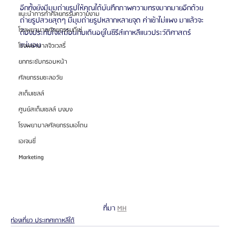
อีกทั้งยังมีมุมถ่ายรูปให้คุณได้บันทึกภาพความทรงมากมายอีกด้วย 
แนะนำการทำศัลยกรรมความงาม
ถ่ายรูปสวยสุดๆ มีมุมถ่ายรูปหลากหลายจุด ค่าเข้าไม่แพง มาแล้วจะ
โรงพยาบาลศัลยกรรมดีเซ่
ต้องประทับใจเสมือนกับเดินอยู่ในซีรีส์เกาหลีแนวประวัติศาสตร์
แน่นอน
โรงพยาบาลจิวเวลรี่
ยกกระชับกรอบหน้า
ศัลยกรรมชะลอวัย
สเต็มเซลล์
ศูนย์สเต็มเซลล์ บงบง
โรงพยาบาลศัลยกรรมเอโตน
เอเจนซี่
Marketing
ที่มา 
MH
ท่องเที่ยว ประเทศเกาหลีใต้