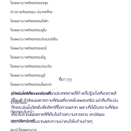
โรงพยาบาลศัลยกรรมเจจุน
ข่าวสารศัลยกรรม ประเทศไทย
โรงพยาบาลศัลยกรรมอีพิก
โรงพยาบาลศัลยกรรมยูโน
โรงพยาบาลศัลยกรรมวันเปอร์เซ็น
โรงพยาบาลศัลยกรรมเอบี
โรงพยาบาลศัลยกรรมอียู
โรงพยาบาลศัลยกรรมวอนจิน
โรงพยาบาลศัลยกรรมอูรี
ที่มา 
MH
โรงพยาบาลศัลยกรรมไพรเวท
สำหรับใครที่แวะมาท่องเที่ยวประเทศเกาหลีใต้ แต่ไม่รู้จะไปเที่ยวเกาหลี
ธุรกิจเอเจนซี่ศัลยกรรมเกาหลี
ที่ไหนดี กำลังมองหาสถานที่ท่องเที่ยวลงในแพลนทริป อย่าลืมที่จะบัน
รีวิวฉีดไขมัน
ทึกสระอันอั๊บจิลงในเช็กลิสต์ที่ไม่ควรพลาด เพราะที่นี่เป็นสถานที่ท่อง
ศัลยกรรมใบหน้า
เที่ยวโบราณของเกาหลีที่เต็มไปด้วยความสวยงาม เสน่ห์ของ
ยกกระชับหน้าอก
ประวัติศาสตร์โบราณและความน่าสนใจในด้านต่างๆ 
แนะนำโรงพยาบาล