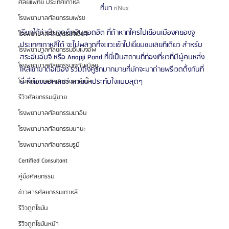
ศัลยแพทย์ ประเทศเกาหลี
ที่มา 
riNux
โรงพยาบาลศัลยกรรมเฟรช
เรียกได้ว่าเป็นจุดเช็กอินยอดฮิต ที่ถ้าหากใครไปเยือนเมืองคยองจู 
โรงพยาบาลศัลยกรรมจีเอ็นจี
ประเทศเกาหลีใต้ จะไม่พลาดที่จะแวะเข้าไปเยี่ยมชมเลยทีเดียว สำหรับ 
โรงพยาบาลศัลยกรรมอิมเมจอัพ
สระอันอั๊บจิ หรือ Anapji Pond ที่นี่เป็นสถานที่ท่องเที่ยวที่มีผู้คนหลั่ง
โรงพยาบาลศัลยกรรมเจดับเบิลยู
ไหลเข้ามาต่อเนื่อง รวมถึงคู่รักมากมายที่มักจะมาถ่ายพรีเวดดิ้งกันที่
นี่ ที่ต้องบอกเลยว่าสวยน่าประทับใจแบบสุดๆ
โรงพยาบาลศัลยกรรมมาร์เบิ้ล
รีวิวศัลยกรรมผู้ชาย
โรงพยาบาลศัลยกรรมมาอิน
โรงพยาบาลศัลยกรรมนานะ
โรงพยาบาลศัลยกรรมรูบี
Certified Consultant
คู่มือศัลยกรรม
ข่าวสารศัลยกรรมเกาหลี
รีวิวดูดไขมัน
รีวิวดูดไขมันหน้า