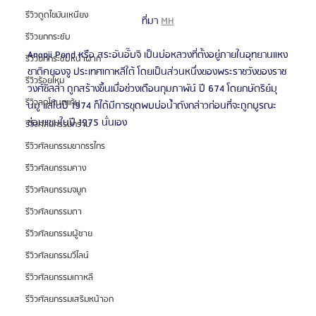
รีวิวดูดไขมันเหนียง
ที่มา 
MH
รีวิวยกกระชับ
Anapji Pond หรือ สระอันอั๊บจิ เป็นบ่อหลวงที่ตั้งอยู่ภายในอุทยานแหง
รีวิวยกกระชับหน้าผาก
ชาติคยองจู ประเทศเกาหลีใต้ โดยเป็นส่วนหนึ่งของพระราชวังของราช
รีวิวร้อยไหม
วงศ์ซิลล่า ถูกสร้างขึ้นเมื่อช่วงเดือนกุมภาพัน์ ปี 674 โดยกษัตริย์มุ
รีวิวลดโหนกแก้ม
นมู แลในปี 1974 ก็ได้มีการขุดพบบ่อน้ำดังกล่าวก่อนที่จะถูกบูรณะ
ซ่อมแซมในปี 1975 นั่นเอง
รีวิวศัลยกรรมกราม
รีวิวศัลยกรรมขากรรไกร
รีวิวศัลยกรรมคาง
รีวิวศัลยกรรมจมูก
รีวิวศัลยกรรมตา
รีวิวศัลยกรรมผู้ชาย
รีวิวศัลยกรรมวีไลน์
รีวิวศัลยกรรมเกาหลี
รีวิวศัลยกรรมเสริมหน้าอก