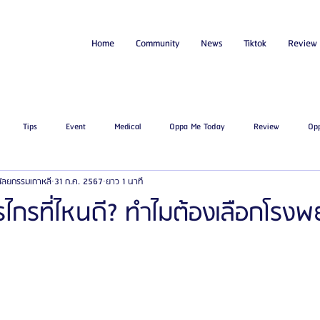
Home
Community
News
Tiktok
Review
Tips
Event
Medical
Oppa Me Today
Review
Op
่ศัลยกรรมเกาหลี
31 ก.ค. 2567
ยาว 1 นาที
ไขมัน
โรงพยาบาลศัลยกรรมเอท็อป
โรงพยาบาลศัลยกรรมบาโนบากิ
Be
รไกรที่ไหนดี? ทำไมต้องเลือกโรง
ัลยกรรมจีเอ็นจี
โรงพยาบาลศัลยกรรมอิมเมจอัพ
โรงพยาบาลศัลยกรรมเจดับเบ
รรมมาอิน
โรงพยาบาลศัลยกรรมนานะ
โรงพยาบาลศัลยกรรมรูบี
Certif