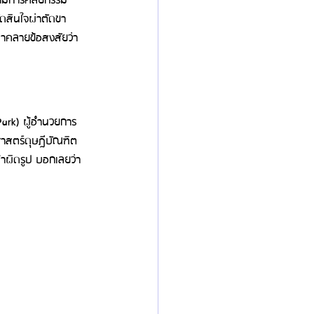
็ตามการศัลยกรรม
ดสินใจผ่าตัดขา
มาคลายข้อสงสัยว่า
ark) ผู้อำนวยการ
ศาสตร์ดุษฎีบัณฑิต
าผิดรูป บอกเลยว่า