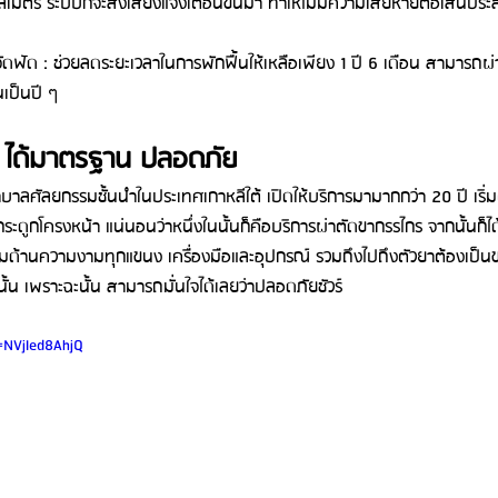
ิเมตร ระบบก็จะส่งเสียงแจ้งเตือนขึ้นมา ทำให้ไม่มีความเสียหายต่อเส้น
ดฟัด : ช่วยลดระยะเวลาในการพักฟื้นให้เหลือเพียง 1 ปี 6 เดือน สามารถผ่า
เป็นปี ๆ 
ัย ได้มาตรฐาน ปลอดภัย
ลศัลยกรรมชั้นนำในประเทศเกาหลีใต้ เปิดให้บริการมามากกว่า 20 ปี เริ่ม
ดูกโครงหน้า แน่นอนว่าหนึ่งในนั้นก็คือบริการผ่าตัดขากรรไกร จากนั้นก็ได
ุมด้านความงามทุกแขนง เครื่องมือและอุปกรณ์ รวมถึงไปถึงตัวยาต้องเป็นข
น เพราะฉะนั้น สามารถมั่นใจได้เลยว่าปลอดภัยชัวร์
v=NVjIed8AhjQ