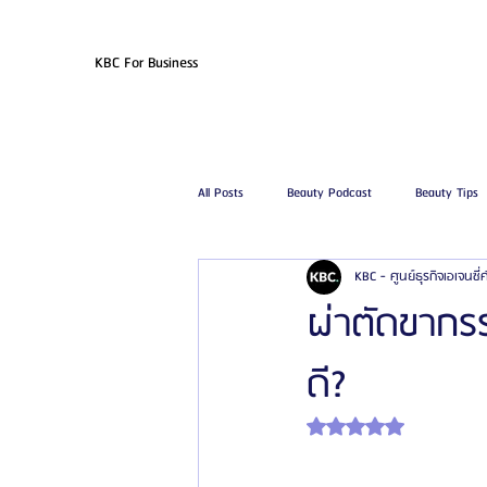
KBC For Business
All Posts
Beauty Podcast
Beauty Tips
KBC - ศูนย์ธุรกิจเอเจนซี
รีวิวศัลยกรรมฉีดไขมัน
รีวิวศัลยกรรมดูด
ผ่าตัดขากร
ดี?
โรงพยาบาลศัลยกรรมเฟรช
โรงพยาบาลศ
ได้รับ NaN เต็ม 5 ดาว
รีวิวศัลยกรรมผู้ชาย
โรงพยาบาลศัลยก