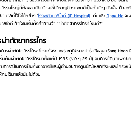
็นปัญหากับการใช้ชีวิตด้วยนะคะ โดยเฉพาะเรื่องการเคี้ยวอาหาร อย่างไรก
ยกรรมใหญ่ที่ต้องอาศัยความเชี่ยวชาญของแพทย์เป็นสำคัญ ดังนั้น ถ้าจะตั
าบาลที่ไว้ใจได้อย่าง ‘
โรงพยาบาลไอดี (ID Hospital)
’ ค่ะ และ 
Oppa Me
 จะ
ไอดี ถ้าใจในเริ่มตั้งคำถามว่า “ผ่าตัดขากรรไกรที่ไหนดี?” 
รผ่าตัดขากรรไกร
นการผ่าตัดขากรรไกรอย่างแท้จริง เพราะคุณหมอปาร์คซังฮุน (Sang Hoon P
ิ่มต้นผ่าตัดขากรรไกรมาตั้งแต่ปี 1995 (ราว ๆ 29 ปี) จบการศึกษาแพทย
บการณ์ในการเป็นทั้งอาจารย์และผู้อำนวยการศูนย์กะโหลกศีรษะและโครงหน้
คนไข้มาแล้วนับไม่ถ้วน 