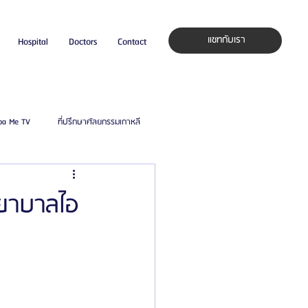
แชทกับเรา
Hospital
Doctors
Contact
pa Me TV
ที่ปรึกษาศัลยกรรมเกาหลี
auty Blog
ศัลยแพทย์ ประเทศเกาหลี
พยาบาลไอ
ิลยู
โรงพยาบาลศัลยกรรมมาร์เบิ้ล
ied Consultant
คู่มือศัลยกรรม