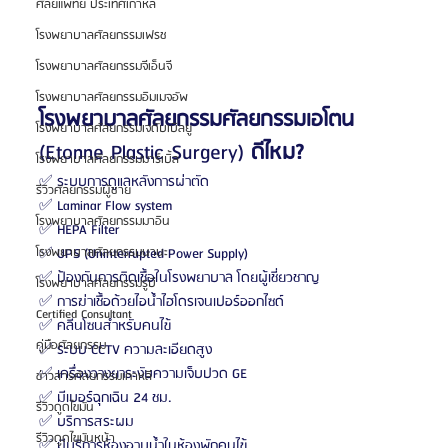
ศัลยแพทย์ ประเทศเกาหลี
โรงพยาบาลศัลยกรรมเฟรช
โรงพยาบาลศัลยกรรมจีเอ็นจี
โรงพยาบาลศัลยกรรมอิมเมจอัพ
โรงพยาบาลศัลยกรรมศัลยกรรมเอโตน 
โรงพยาบาลศัลยกรรมเจดับเบิลยู
(Etonne Plastic Surgery) 
ดีไหม?
โรงพยาบาลศัลยกรรมมาร์เบิ้ล
✅ ระบบการดูแลหลังการผ่าตัด  
รีวิวศัลยกรรมผู้ชาย
✅ Laminar Flow system
โรงพยาบาลศัลยกรรมมาอิน
✅ HEPA Filter
✅ UPS (Uninterrupted Power Supply)
โรงพยาบาลศัลยกรรมนานะ
✅ ป้องกันการติดเชื้อในโรงพยาบาล โดยผู้เชี่ยวชาญ
โรงพยาบาลศัลยกรรมรูบี
✅ การฆ่าเชื้อด้วยไอน้ำไฮโดรเจนเปอร์ออกไซด์
Certified Consultant
✅ คลีนโซนสำหรับคนไข้
คู่มือศัลยกรรม
✅ ระบบ CCTV ความละเอียดสูง 
✅ เครื่องวางยาระงับความเจ็บปวด GE 
ข่าวสารศัลยกรรมเกาหลี
✅ มีเบอร์ฉุกเฉิน 24 ชม. 
รีวิวดูดไขมัน
✅ บริการสระผม
รีวิวดูดไขมันหน้า
✅ มีบริการห้องอาบน้ำในห้องพักคนไข้ 