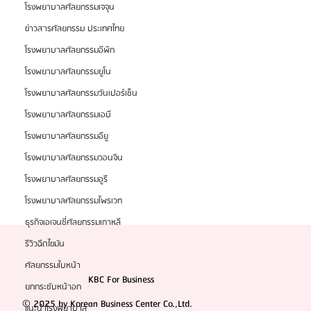
โรงพยาบาลศัลยกรรมเจจุน
แนะนำเว็บไซต์ SCH ศูนย์รวมข้อมูลและรีวิวศัลยกรรม
ข่าวสารศัลยกรรม ประเทศไทย
ผ่าตัดเพิ่มส่วนสูงที่นิยมมากที่สุดในประเทศไทย
โรงพยาบาลศัลยกรรมอีพิก
โรงพยาบาลศัลยกรรมยูโน
โรงพยาบาลศัลยกรรมวันเปอร์เซ็น
โรงพยาบาลศัลยกรรมเอบี
โรงพยาบาลศัลยกรรมอียู
โรงพยาบาลศัลยกรรมวอนจิน
โรงพยาบาลศัลยกรรมอูรี
โรงพยาบาลศัลยกรรมไพรเวท
ธุรกิจเอเจนซี่ศัลยกรรมเกาหลี
รีวิวฉีดไขมัน
ศัลยกรรมใบหน้า
KBC For Business
ยกกระชับหน้าอก
© 2025 by Korean Business Center Co.,Ltd.
แนะนำโรงพยาบาล