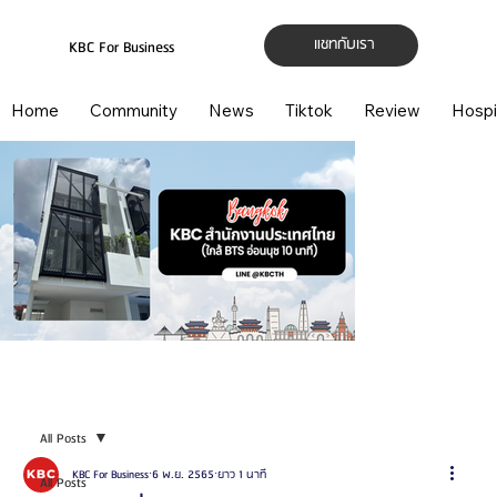
แชทกับเรา
KBC For Business
Home
Community
News
Tiktok
Review
Hospi
All Posts
KBC For Business
6 พ.ย. 2565
ยาว 1 นาที
All Posts