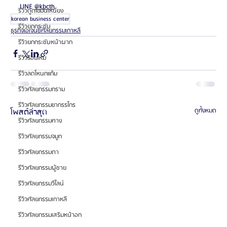
LINE 
@kbcth
รีวิวดูดไขมันเหนียง
korean business center
รีวิวยกกระชับ
ธุรกิจเอเจนซี่ศัลยกรรมเกาหลี
รีวิวยกกระชับหน้าผาก
รีวิวร้อยไหม
รีวิวลดโหนกแก้ม
รีวิวศัลยกรรมกราม
รีวิวศัลยกรรมขากรรไกร
โพสต์ล่าสุด
ดูทั้งหมด
รีวิวศัลยกรรมคาง
รีวิวศัลยกรรมจมูก
รีวิวศัลยกรรมตา
รีวิวศัลยกรรมผู้ชาย
รีวิวศัลยกรรมวีไลน์
รีวิวศัลยกรรมเกาหลี
รีวิวศัลยกรรมเสริมหน้าอก