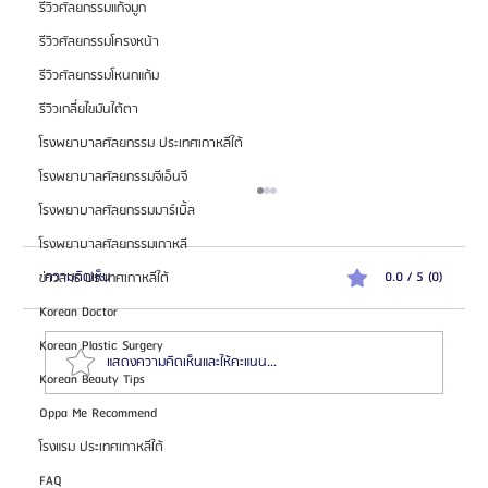
รีวิวศัลยกรรมแก้จมูก
รีวิวศัลยกรรมโครงหน้า
รีวิวศัลยกรรมโหนกแก้ม
รีวิวเกลี่ยไขมันใต้ตา
โรงพยาบาลศัลยกรรม ประเทศเกาหลีใต้
โรงพยาบาลศัลยกรรมจีเอ็นจี
โรงพยาบาลศัลยกรรมมาร์เบิ้ล
โรงพยาบาลศัลยกรรมเกาหลี
ความคิดเห็น
0.0 / 5 (0)
ข่าวสาร ประเทศเกาหลีใต้
Korean Doctor
Korean Plastic Surgery
แสดงความคิดเห็นและให้คะแนน...
Korean Beauty Tips
Oppa Me Recommend
KBC x TikTok โอกาสพิเศษสำหรับสมาชิก KBC - ธุรกิจ
โรงแรม ประเทศเกาหลีใต้
เอเจนซี่ศัลยกรรมเกาหลี
FAQ