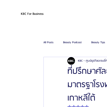
KBC For Business
All Posts
Beauty Podcast
Beauty Tips
KBC - ศูนย์ธุรกิจเอเจนซี
รีวิวศัลยกรรมฉีดไขมัน
รีวิวศัลยกรรมดูด
ที่ปรึกษาศั
มาตรฐาโรงพ
โรงพยาบาลศัลยกรรมเฟรช
โรงพยาบาลศ
เกาหลีใต้
รีวิวศัลยกรรมผู้ชาย
โรงพยาบาลศัลยก
ได้รับ NaN เต็ม 5 ดาว