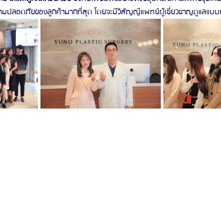
วามปลอดภัยของลูกค้ามากที่สุด โดยจะมีวิสัญญีแพทย์ผู้เชี่ยวชาญดูแลแบบหน