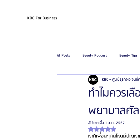
KBC For Business
All Posts
Beauty Podcast
Beauty Tips
KBC - ศูนย์ธุรกิจเอเจนซี
รีวิวศัลยกรรมฉีดไขมัน
รีวิวศัลยกรรมดูด
ทำไมควรเลื
พยาบาลศัลย
โรงพยาบาลศัลยกรรมเฟรช
โรงพยาบาลศ
อัปเดตเมื่อ
1 ส.ค. 2567
ได้รับ NaN เต็ม 5 ดาว
รีวิวศัลยกรรมผู้ชาย
โรงพยาบาลศัลยก
หากเพื่อนๆคนไหนมีปัญหาเร