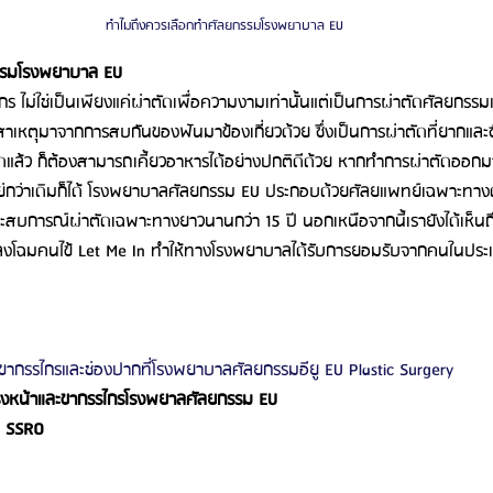
ทำไมถึงควรเลือกทำศัลยกรรมโรงพยาบาล EU
รรมโรงพยาบาล EU
 ไม่ใช่เป็นเพียงแค่ผ่าตัดเพื่อความงามเท่านั้นแต่เป็นการผ่าตัดศัลยกรร
ีสาเหตุมาจากการสบกันของฟันมาข้องเกี่ยวด้วย ซึ่งเป็นการผ่าตัดที่ยากและซ
ัดแล้ว ก็ต้องสามารถเคี้ยวอาหารได้อย่างปกติดีด้วย หากทำการผ่าตัดออกมา
่กว่าเดิมก็ได้ โรงพยาบาลศัลยกรรม EU ประกอบด้วยศัลยแพทย์เฉพาะทาง
สบการณ์ผ่าตัดเฉพาะทางยาวนานกว่า 15 ปี นอกเหนือจากนี้เรายังได้เห็
แปลงโฉมคนไข้ Let Me In ทำให้ทางโรงพยาบาลได้รับการยอมรับจากคนในประ
ากรรไกรและช่องปากที่โรงพยาบาลศัลยกรรมอียู EU Plastic Surgery
งหน้าและขากรรไกรโรงพยาลศัลยกรรม EU
ม SSRO