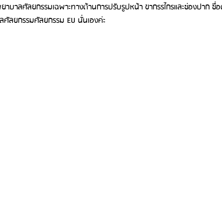
งพยาบาลศัลยกรรมเฉพาะทางด้านการปรับรูปหน้า ขากรรไกรและช่องปาก ชื่
บาลศัลยกรรมศัลยกรรม EU นั่นเองค่ะ 
รีวิวดูดไขมันหน้า
รีวิวดูดไขมันเหนียง