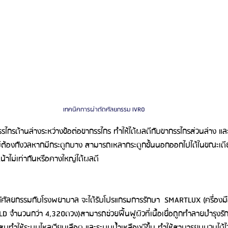
เทคนิคการผ่าตัดศัลยกรรม IVRO
รรไกรด้านล่างระหว่างข้อต่อขากรรไกร ทำให้ได้ผลดีกับขากรรไกรส่วนล่าง แล
่ต้องกังวลหากมีกระดูกบาง สามารถเหลากระดูกชั้นนอกออกไปได้ในขณะเดีย
น้าไม่เท่ากันหรือคางใหญ่ได้ผลดี
าตัศัลยกรรมกับโรงพยาบาล จะได้รับโปรแกรมการรักษา  SMARTLUX (ครื่องมือ
 จำนวนกว่า 4,320ดวง)สามารถช่วยฟื้นฟูผิวที่เนื้อเยื่อถูกทำลายบำรุง
กเสบทำให้ระบบไหลเวียนเลือด และระบบน้ำเหลืองดีขึ้น ทำให้สามารยุบบวมได้ไ