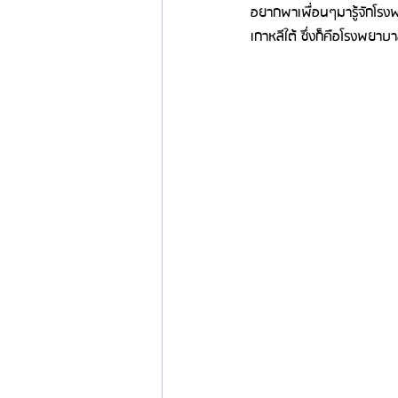
อยากพาเพื่อนๆมารู้จักโร
เกาหลีใต้ ซึ่งก็คือโรงพยา
ข่าวสารศัลยกรรมเกาหลี
รีวิวดูดไขมัน