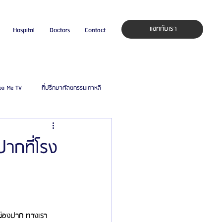
แชทกับเรา
Hospital
Doctors
Contact
pa Me TV
ที่ปรึกษาศัลยกรรมเกาหลี
auty Blog
ศัลยแพทย์ ประเทศเกาหลี
ากที่โรง
ิลยู
โรงพยาบาลศัลยกรรมมาร์เบิ้ล
ied Consultant
คู่มือศัลยกรรม
ะช่องปาก ทางเรา