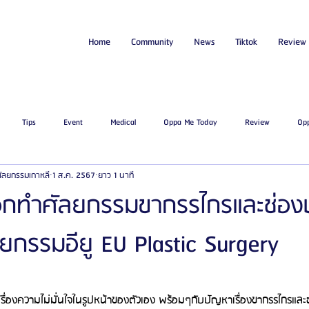
Home
Community
News
Tiktok
Review
Tips
Event
Medical
Oppa Me Today
Review
Op
่ศัลยกรรมเกาหลี
1 ส.ค. 2567
ยาว 1 นาที
ไขมัน
โรงพยาบาลศัลยกรรมเอท็อป
โรงพยาบาลศัลยกรรมบาโนบากิ
Be
อกทำศัลยกรรมขากรรไกรและช่องป
กรรมอียู EU Plastic Surgery
ัลยกรรมจีเอ็นจี
โรงพยาบาลศัลยกรรมอิมเมจอัพ
โรงพยาบาลศัลยกรรมเจดับเบ
รรมมาอิน
โรงพยาบาลศัลยกรรมนานะ
โรงพยาบาลศัลยกรรมรูบี
Certif
ื่องความไม่มั่นใจในรูปหน้าของตัวเอง พร้อมๆกับปัญหาเรื่องขากรรไกรแล