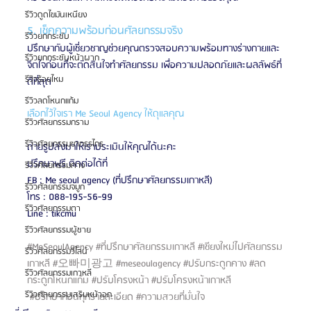
รีวิวดูดไขมันเหนียง
5. เช็คความพร้อมก่อนศัลยกรรมจริง
รีวิวยกกระชับ
ปรึกษากับผู้เชี่ยวชาญช่วยคุณตรวจสอบความพร้อมทางร่างกายและ
รีวิวยกกระชับหน้าผาก
จิตใจก่อนที่จะตัดสินใจทำศัลยกรรม เพื่อความปลอดภัยและผลลัพธ์ที่
รีวิวร้อยไหม
ดีที่สุด
รีวิวลดโหนกแก้ม
เลือกไว้ใจเรา Me Seoul Agency ให้ดุแลคุณ
รีวิวศัลยกรรมกราม
รีวิวศัลยกรรมขากรรไกร
ถ่ายรูปส่งมาให้เราประเมินให้คุณได้นะคะ
ปรึกษาฟรี ติดต่อได้ที่
รีวิวศัลยกรรมคาง
FB : Me seoul agency (ที่ปรึกษาศัลยกรรมเกาหลี)
รีวิวศัลยกรรมจมูก
โทร : 088-195-56-99
รีวิวศัลยกรรมตา
Line : tikcmu
รีวิวศัลยกรรมผู้ชาย
#MeSeoulAgency
#ที่ปรึกษาศัลยกรรมเกาหลี
#เชียงใหม่ไปศัลยกรรม
รีวิวศัลยกรรมวีไลน์
เกาหลี
#오빠미광고
#meseoulagency
#ปรับกระดูกคาง
#ลด
รีวิวศัลยกรรมเกาหลี
กระดูกโหนกแก้ม
#ปรับโครงหน้า
#ปรับโครงหน้าเกาหลี
รีวิวศัลยกรรมเสริมหน้าอก
#ปรึกษาก่อนทุกรายละเอียด
#ความสวยที่มั่นใจ