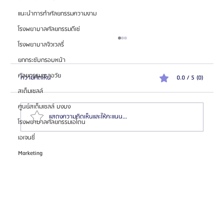
แนะนำการทำศัลยกรรมความงาม
โรงพยาบาลศัลยกรรมดีเซ่
โรงพยาบาลจิวเวลรี่
ยกกระชับกรอบหน้า
ศัลยกรรมชะลอวัย
ความคิดเห็น
0.0 / 5 (0)
สเต็มเซลล์
ศูนย์สเต็มเซลล์ บงบง
แสดงความคิดเห็นและให้คะแนน...
โรงพยาบาลศัลยกรรมเอโตน
เอเจนซี่
Marketing
วิธีเริ่มต้นอาชีพนายหน้าศัลยกรรมเกาหลี: ก้าวแรกสู่
ธุรกิจที่น่าตื่นเต้น