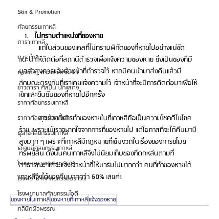
Skin & Promotion
ศัลยกรรมเกาหลี
ไม่ทราบตำแหน่งที่ของหาย 
ดาราเกาหลี
แต่ในส่วนของเคสที่ไม่ทราบพิกัดของที่หายไปอย่างแน่ชัด 
ดาราไทย
แนะนำให้ติดต่อที่สถานีตำรวจเพื่อแจ้งความของหาย ยิ่งเป็นของที่มี
มูลค่าสูงควรแจ้งเจ้าหน้าที่ตำรวจไว้ หากมีคนนำมาส่งคืนแล้วมี
ท่องเที่ยว ประเทศเกาหลีใต้
ลักษณะตรงกับที่เราเคยแจ้งความไว้ เจ้าหน้าที่จะมีการติดต่อมาเพื่อให้
ข่าวดารา ศิลปิน นักแสดง
เช็กและยืนยันของที่หายไปอีกครั้ง 
ราคาศัลยกรรมเกาหลี
สุดท้ายนี้การทำของหายในที่เกาหลีถือเป็นความโชคดีในโชค
ราคาศัลยกรรมเกาหลี
ร้าย เพราะแม้เราจะตกใจจากการที่ของหายไป แต่โอกาสที่จะได้คืนมามี
ธุรกิจศัลยกรรมเกาหลี
สูงมาก ๆ เพราะที่เกาหลีมีกฎหมายที่เข้มงวดในเรื่องของการขโมย
เอเจนซี่ศัลยกรรมเกาหลี
ทรัพย์สิน ดังนั้นคนเกาหลีจึงไม่นิยมเก็บของที่ตกหล่นตามที่
โรงพยาบาลศัลยกรรมวิว
สาธารณะ แต่จะแจ้งเจ้าหน้าที่ให้มารับไปมากกว่า คนที่ทำของหายได้
เกาหลีจึงได้ของคืนมากกว่า 60% เลยค่ะ  
โรงพยาบาลศัลยกรรมบราวน์
โรงพยาบาลศัลยกรรมไอดี
ของหายในเกาหลี
ของหายที่เกาหลี
แจ้งของหาย
คลินิกผิวพรรณ