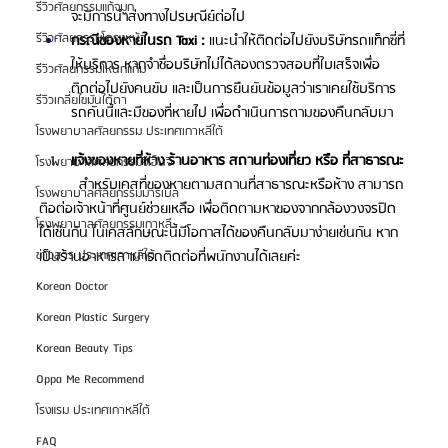
รีวิวศัลยกรรมแก้จมูก
จะมีการนำส่งทางไปรษณีย์ต่อไป 
รีวิวศัลยกรรมโครงหน้า
กรณีของหายในรถ Taxi : 
แนะนำให้ติดต่อไปยังบริษัทรถแท็กซี่ที่
ให้บริการ หากจำชื่อบริษัทไม่ได้ลองตรวจสอบที่ใบเสร็จเพื่อ
รีวิวศัลยกรรมโหนกแก้ม
ติดต่อไปยังคนขับ และเป็นการยืนยันข้อมูลว่าเราเคยใช้บริการ
รีวิวเกลี่ยไขมันใต้ตา
รถคันนี้และมีของที่หายไป เพื่อดำเนินการตามของคืนกลับมา 
โรงพยาบาลศัลยกรรม ประเทศเกาหลีใต้
แจ้งของหายที่ห้าง ร้านอาหาร สถานท่องเที่ยว หรือ ที่สาธารณะ
โรงพยาบาลศัลยกรรมจีเอ็นจี
สำหรับเคสที่ของหายตามสถานที่สาธารณะหรือห้าง สามารถ
โรงพยาบาลศัลยกรรมมาร์เบิ้ล
ติอต่อเจ้าหน้าที่ศูนย์ช่วยเหลือ เพื่อติดตามหาของจากกล้องวงจรปิด
โรงพยาบาลศัลยกรรมเกาหลี
ได้เช่นกัน ในเคสลักษณะนี้มีโอกาสได้ของคืนกลับมาง่ายเช่นกัน หาก
เป็นร้านอาหารสามารถติดต่อที่พนักงานได้เลยค่ะ 
ข่าวสาร ประเทศเกาหลีใต้
Korean Doctor
Korean Plastic Surgery
Korean Beauty Tips
Oppa Me Recommend
โรงแรม ประเทศเกาหลีใต้
FAQ