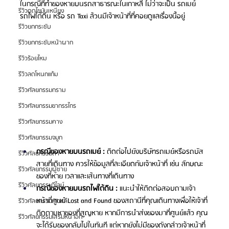
ในกรณีที่ทำของหายบนรถสาธารณะในเกาหลี ไม่ว่าจะเป็น รถเมย์ 
รีวิวดูดไขมันเหนียง
รถไฟใต้ดิน หรือ รถ Taxi ล้วนมีเจ้าหน้าที่ที่คอยดูแลเรื่องนี้อยู่ 
รีวิวยกกระชับ
รีวิวยกกระชับหน้าผาก
รีวิวร้อยไหม
รีวิวลดโหนกแก้ม
รีวิวศัลยกรรมกราม
รีวิวศัลยกรรมขากรรไกร
รีวิวศัลยกรรมคาง
รีวิวศัลยกรรมจมูก
กรณีของหายบนรถเมย์ :
 ติดต่อไปยังบริษัทรถเมย์หรือรถบัส
รีวิวศัลยกรรมตา
สายที่เดินทาง ควรให้ข้อมูลที่ละเอียดกับเจ้าหน้าที่ เช่น ลักษณะ
รีวิวศัลยกรรมผู้ชาย
ของที่หาย เวลาและเส้นทางที่เดินทาง 
รีวิวศัลยกรรมวีไลน์
กรณีของหายบนรถไฟใต้ดิน : 
แนะนำให้ติดต่อสอบถามเจ้า
หน้าที่ศูนย์ Lost and Found ของสถานีที่คุณเดินทางเพื่อให้เจ้าที่
รีวิวศัลยกรรมเกาหลี
ติดตามหาของที่สูญหาย หากมีการนำส่งของมาที่ศูนย์แล้ว คุณ
รีวิวศัลยกรรมเสริมหน้าอก
จะได้รับของกลับไปในทันที แต่หากยังไม่มีของดังกล่าวเจ้าหน้าที่