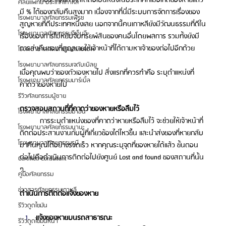
ศัลยแพทย์ ประเทศเกาหลี
มี % ได้ของกลับคืนสูงมาก เนื่องจากที่นี่มีระบบการจัดการเรื่องของ
โรงพยาบาลศัลยกรรมเฟรช
สูญหายที่ดีประเทศหนึ่งเลย นอกจากนี้คนเกาหลียังมีวัฒนธรรมที่ดีใน
โรงพยาบาลศัลยกรรมจีเอ็นจี
เรื่องของการไม่หยิบจับทรัยพ์สินของคนอื่นโดยพลการ รวมทั้งยังมี
การส่งคืนของที่สูญหายให้เจ้าหน้าที่ได้ตามหาเจ้าของต่อไปอีกด้วย 
โรงพยาบาลศัลยกรรมอิมเมจอัพ
โรงพยาบาลศัลยกรรมเจดับเบิลยู
เมื่อคุณพบว่าของตัวเองหายไป สิ่งแรกที่ควรทำคือ ระบุตำแหน่งที่
โรงพยาบาลศัลยกรรมมาร์เบิ้ล
คาดว่าของหายไป
รีวิวศัลยกรรมผู้ชาย
ตรวจสอบสถานที่ที่คาดว่าของหายหรือลืมไว้ 
โรงพยาบาลศัลยกรรมมาอิน
การระบุตำแหน่งของที่คาดว่าหายหรือลืมไว้ จะช่วยให้เจ้าหน้าที่
โรงพยาบาลศัลยกรรมนานะ
ติดต่อประสานงานกับผู้ที่เกี่ยวข้องได่ไหวขึ้น และนำส่งของที่หายกลับ
โรงพยาบาลศัลยกรรมรูบี
มาคืนคุณได้อย่างรวดเร็ว หากคุณระบุจุดที่ของหายได้แล้ว ขั้นตอน
ต่อไปคือดำเนินการติดต่อไปยังศูนย์ Lost and found ของสถานที่นั้น 
Certified Consultant
ๆ
คู่มือศัลยกรรม
ข่าวสารศัลยกรรมเกาหลี
ดำเนินการติดต่อแจ้งของหาย
รีวิวดูดไขมัน
แจ้งของหายบนรถสาธารณะ 
รีวิวดูดไขมันหน้า