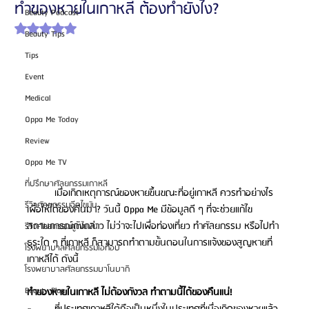
ทำของหายในเกาหลี ต้องทำยังไง?
Beauty Podcast
ได้รับ NaN เต็ม 5 ดาว
Beauty Tips
Tips
Event
Medical
Oppa Me Today
Review
Oppa Me TV
ที่ปรึกษาศัลยกรรมเกาหลี
เมื่อเกิดเหตุการณ์ของหายขึ้นขณะที่อยู่เกาหลี ควรทำอย่างไร
รีวิวศัลยกรรมฉีดไขมัน
เพื่อให้ได้ของคืนมา? วันนี้ Oppa Me มีข้อมูลดี ๆ ที่จะช่วยแก้ไข
สถานการณ์ดังกล่าว ไม่ว่าจะไปเพื่อท่องเที่ยว ทำศัลยกรรม หรือไปทำ
รีวิวศัลยกรรมดูดไขมัน
ธุระใด ๆ ที่เกาหลี ก็สามารถทำตามขั้นตอนในการแจ้งของสูญหายที่
โรงพยาบาลศัลยกรรมเอท็อป
เกาหลีได้ ดังนี้
โรงพยาบาลศัลยกรรมบาโนบากิ
Beauty Blog
ทำของหายในเกาหลี ไม่ต้องกังวล ทำตามนี้ได้ของคืนแน่! 
ที่ประเทศเกาหลีใต้ถือเป็นหนึ่งในประเทศที่เมื่อเกิดของหายแล้ว 