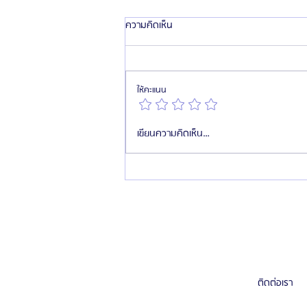
ความคิดเห็น
ให้คะแนน
อาหารต้องห้าม! ไม่ควรทานหลังทำ
เขียนความคิดเห็น…
ศัลยกรรม ตามคำแนะนำ Epic Plastic
Surgery
ติดต่อเรา