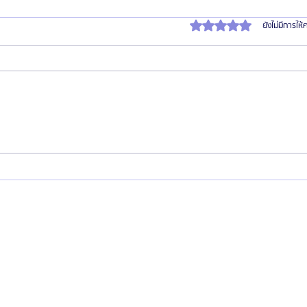
ได้รับ 0 เต็ม 5 ดาว
ยังไม่มีการให
รวมลิสต์ราคาแก้ตา 10 รพ.ศัลยกรรม
รวมลิ
เกาหลีชั้นนำ 2024 📂
เกาหลี