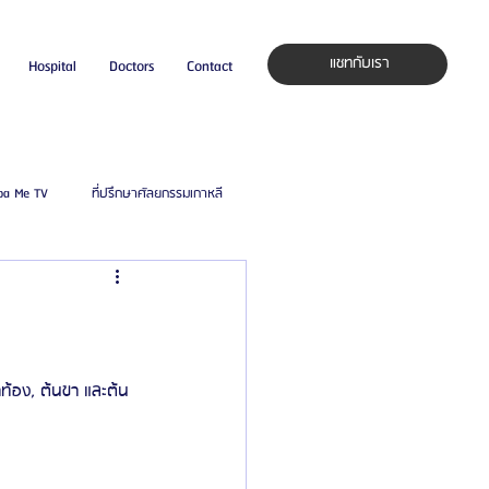
แชทกับเรา
Hospital
Doctors
Contact
pa Me TV
ที่ปรึกษาศัลยกรรมเกาหลี
auty Blog
ศัลยแพทย์ ประเทศเกาหลี
ิลยู
โรงพยาบาลศัลยกรรมมาร์เบิ้ล
ท้อง, ต้นขา และต้น
ied Consultant
คู่มือศัลยกรรม