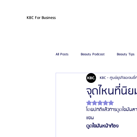
KBC For Business
All Posts
Beauty Podcast
Beauty Tips
KBC - ศูนย์ธุรกิจเอเจนซี
รีวิวศัลยกรรมฉีดไขมัน
รีวิวศัลยกรรมดูด
จุดไหนที่นิ
ได้รับ NaN เต็ม 5 ดาว
โรงพยาบาลศัลยกรรมเฟรช
โรงพยาบาลศ
โดยปกติแล้วการดูดไขมันสา
แขน 
ดูดไขมันหน้าท้อง
รีวิวศัลยกรรมผู้ชาย
โรงพยาบาลศัลยก