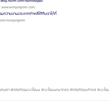
blog.naver.com/banobagips
 
www.wonjungnim.com
มความงามประเทศเกาหลีใต้กับเราได้ที่
com/wonjungnim
นตนขา
#ศลยกรรมดดไขมน
#ดดไขมนหนาทอง
#ศลยกรรมเกาหล
#ดดไข