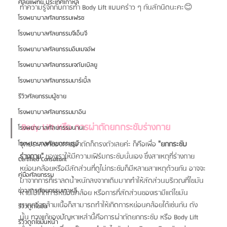
ศัลยแพทย์ ประเทศเกาหลี
ทำความรู้จักกับการทำ Body Lift แบบคร่าว ๆ กันสักนิดนะคะ😊
โรงพยาบาลศัลยกรรมเฟรช
โรงพยาบาลศัลยกรรมจีเอ็นจี
โรงพยาบาลศัลยกรรมอิมเมจอัพ
โรงพยาบาลศัลยกรรมเจดับเบิลยู
โรงพยาบาลศัลยกรรมมาร์เบิ้ล
รีวิวศัลยกรรมผู้ชาย
โรงพยาบาลศัลยกรรมมาอิน
Body Lift หรือ การผ่าตัดยกกระชับร่างกาย  
โรงพยาบาลศัลยกรรมนานะ
จุดประสงค์ของการผ่าตัดก็ตรงตัวเลยค่ะ ก็คือเพื่อ 
"ยกกระชับ
โรงพยาบาลศัลยกรรมรูบี
ร่างกาย"
 ของเราให้มีความเฟิร์มกระชับนั่นเอง ซึ่งสาเหตุที่ร่างกาย
Certified Consultant
หย่อนคล้อยหรือมีสัดส่วนที่ดูไม่กระชับก็มีหลายสาเหตุด้วยกัน อาจจะ
คู่มือศัลยกรรม
มาจากการที่เราลดน้ำหนักลงจากเดิมมากทำให้สัดส่วนบริเวณที่ไขมัน
ข่าวสารศัลยกรรมเกาหลี
หายไปเกิดการหย่อนคล้อย หรือการที่สัดส่วนของเรามีแต่ไขมัน
มากกว่ากล้ามเนื้อก็สามารถทำให้เกิดการหย่อนคล้อยได้เช่นกัน ดัง
รีวิวดูดไขมัน
นั้น ทางแก้ของปัญหาเหล่านี้คือการผ่าตัดยกกระชับ หรือ Body Lift 
รีวิวดูดไขมันหน้า