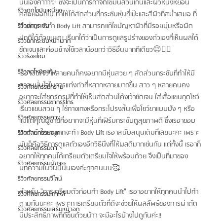
นั่นเองค่าาา✨ ซึ่งจะเป็นการกำจัดไขมันส่วนเกินและผิวหนังหย่อน
รีวิวดูดไขมันเหนียง
คล้อยออกไป ทำให้ได้สัดส่วนที่กระชับหุ่นที่เป๊ะและสีผิวที่สม่ำเสมอ ที่
สำคัญการทำ Body Lift สามารถแก้ไขปัญหาผิวที่มีรอยบุ๋มหรือผิด
รีวิวยกกระชับ
ปกติได้ด้วยนะคะ เรียกได้ว่าเป็นการดูแลรูปร่างของตัวเองที่เห็นผลได้
รีวิวยกกระชับหน้าผาก
ชัดเจนและค่อนข้างใช้เวลาน้อยกว่าวิธีอื่นมากทีเดียว😉👌🏻
รีวิวร้อยไหม
รีวิวลดโหนกแก้ม
เรอามั่นใจว่าหลายคนก็คงอยากมีหุ่นสวย ๆ สัดส่วนกระชับที่ทำให้มี
ความมั่นใจในการแต่งตัวที่หลากหลายมากขึ้น สาว ๆ หลายคนคง
รีวิวศัลยกรรมกราม
อยากจะใส่ชุดรัดรูปที่ทำให้เห็นสัดส่วนโค้งเว้าชัดเจน ใส่เสื้อแขนกุดโชว์
รีวิวศัลยกรรมขากรรไกร
เรียวแขนสวย ๆ ใช่กางเกงหรือกระโปรงสั้นเพื่อโชว์ขาแบบปัง ๆ หรือ
รีวิวศัลยกรรมคาง
แม้แต่คุณผู้ชายที่อยากจะมีหุ่นที่เฟิร์มกระชับดูสุขภาพดี ซึ่งเรอาขอบ
อกว่าถ้าใครอยากจะทำ Body Lift เรอาสนับสนุนเต็มที่เลยนะคะ เพราะ
รีวิวศัลยกรรมจมูก
มันก็คือวิธีการดูแลตัวเองอีกวิธีนึงที่ให้ผลดีมากเช่นกัน แต่ทั้งนี้ เรอาก็
รีวิวศัลยกรรมตา
อยากให้ทุกคนได้เตรียมตัวเตรียมใจให้พร้อมด้วย จึงเป็นที่มาของ
รีวิวศัลยกรรมผู้ชาย
บทความในวันนี้นั่นเองค่ะทุกคนนน🥰
รีวิวศัลยกรรมวีไลน์
สำหรับ "การเตรียมตัวก่อนทำ Body Lift" เรอาอยากให้ทุกคนนำไปทำ
รีวิวศัลยกรรมเกาหลี
ตามกันนะคะ เพราะการเตรียมตัวที่ดีจะช่วยให้ผลลัพธ์ของการผ่าตัด
รีวิวศัลยกรรมเสริมหน้าอก
มีประสิทธิภาพที่ดีขึ้นด้วยน้าา จะมีอะไรบ้างไปดูกันค่ะ!!