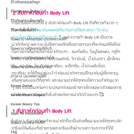
รีวิวศัลยกรรมแก้จมูก
รีวิวศัลยกรรมโครงหน้า
2 สัปดาห์ก่อนทำ Body Lift
รีวิวศัลยกรรมโหนกแก้ม
การเตรียมตัวในช่วง 2 สัปดาห์ก่อนทำ Body Lift สิ่งที่ควรทำมาก ๆ 
คือการเข้าไป
ปรึกษากับแพทย์เกี่ยวกับการใช้และงดยา วิตามิน 
รีวิวเกลี่ยไขมันใต้ตา
สมุนไพร ที่ทานอยู่เป็นประจำ💊
 เพราะการทำ Body Lift เป็นการ
โรงพยาบาลศัลยกรรม ประเทศเกาหลีใต้
ผ่าตัดใหญ่ เพราะฉะนั้นจึงควรหลีกเลี่ยงการทานยาที่จะส่งผลให้เสี่ยง
โรงพยาบาลศัลยกรรมจีเอ็นจี
ต่อการตกเลือดหลังการผ่าตัดนะคะ : แอสไพริน, ไอบูโพรเฟน, กลูโค
โรงพยาบาลศัลยกรรมมาร์เบิ้ล
ซามีน, คอนดรอยติน, เมล็ดแฟลกซ์, วิตามินอี, น้ำมันปลา, เอ็กไคเน
เซีย, แปะก๊วย, โค-คิว10, ชาเขียว, เมล็ดเจีย, น้ำมันพริมโรส, 
โรงพยาบาลศัลยกรรมเกาหลี
กระเทียม จะให้ดีเรอาแนะนำว่าก่อนผ่าตัดควรปรึกษากับผู้เชี่ยวชาญ
ข่าวสาร ประเทศเกาหลีใต้
หรือคุณหมอจะดีที่สุดค่ะ และเรอาอยากให้ทุกคนให้ความสำคัญมาก 
Korean Doctor
ๆ เพราะมันมีผลต่อความปลอดภัยของร่างกายโดยเฉพาะช่วงของการ
ผ่าตัดและอาจส่งผลเสียในช่วงหลังการผ่าตัดด้วยนะคะ🥰
Korean Plastic Surgery
Korean Beauty Tips
1 สัปดาห์กก่อนทำ Body Lift
Oppa Me Recommend
ในช่วง 1 สัปดาห์ก่อนทำการผ่าตัดก็จะเป็นช่วงที่เรอาอยากให้ทุกคนจัด
โรงแรม ประเทศเกาหลีใต้
เตรียมให้พร้อมทั้งร่างกายและเตรียมสิ่งอำนวยความสะดวกไว้ให้
FAQ