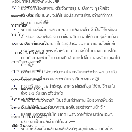
พร้อมสำหรับช่วงพักฟื้น💪🏻
Skin & Promotion
อย่าลืมทำเรื่องลางานหรือจัดการธุระปะปังต่าง ๆ ให้เสร็จ
เรียบร้อยก่อนนะคะ จะได้ไม่มีอะไรมากวนใจระหว่างที่ทำการ
ศัลยกรรมเกาหลี
รักษาตัวกันค่า😁
ดาราเกาหลี
จัดเตรียมสิ่งอำนวนความสะดวกและของใช้ที่จำเป็นไว้ให้พร้อม
ดาราไทย
สำหรับช่วงพักฟื้นร่างกาย เช่น ผลิตภัณฑ์ให้ความชุ่มชื้นแก่ผิว 
เตรียมเสื้อผ้าที่ใส่สบายไม่รัดรูป เรอาขอแนะนำเป็นเสื้อเชิ้ตที่มี
ท่องเที่ยว ประเทศเกาหลีใต้
กระดุมหน้านะคะเพราะใส่หรือถอดง่ายจะได้ไม่เสี่ยงต่อการโดน
ข่าวดารา ศิลปิน นักแสดง
แผลด้วย และห้ามใส่กางเกงยีนส์นะคะ ไม่งั้นแผลจะอักเสบเอาได้
ราคาศัลยกรรมเกาหลี
น้าาา😥
ราคาศัลยกรรมเกาหลี
เรอาแนะนำว่าให้จัดรถรับส่งไปและกลับระหว่างโรงพยาบาลกับ
ที่พักนะคะ เพื่อความสะดวกในการเดินทางเนอะ😍
ธุรกิจศัลยกรรมเกาหลี
ควรเตรียมอาหารสำเร็จรูป อาหารแช่แข็งที่อุ่นได้ง่ายไว้ทานใน
เอเจนซี่ศัลยกรรมเกาหลี
ช่วง 2-3 วันแรกหลังผ่าตัด
โรงพยาบาลศัลยกรรมวิว
พยายามทานอาหารที่ให้โปรตีนแก่ร่างกายเพื่อเร่งการฟื้นตัว
ดื่มน้ำให้เพียงพอรักษาความสุดชื่นของร่างกายเข้าไว้💧
โรงพยาบาลศัลยกรรมบราวน์
หลีกเลี่ยงการออกไปโดนแดด เพราะอาจทำร้ายผิวโดยเฉพาะ
โรงพยาบาลศัลยกรรมไอดี
บริเวณที่เป็นแผลผ่าตัดได้นะคะ🌞
คลินิกผิวพรรณ
งดดื่มเครื่องดื่มแอลกอฮอล์และงดสูบบุหรี่ก่อนผ่าตัดอย่าง