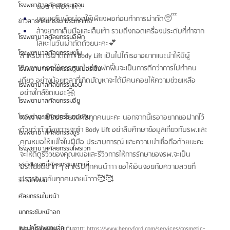
โรงพยาบาลศัลยกรรมเจจุน
น้อย 1 สัปดาห์ 
นอนหลับพักผ่อนให้เพียงพอก่อนทำการผ่าตัด😴
ข่าวสารศัลยกรรม ประเทศไทย
ล้างยาทาเล็บมือและเล็บเท้า รวมถึงถอดเครื่องประดับที่ทำจาก
โรงพยาบาลศัลยกรรมอีพิก
โลหะในวันผ่าตัดด้วยนะคะ💕
โรงพยาบาลศัลยกรรมยูโน
สำหรับการผ่าตัดทำ Body Lift เป็นไปได้เรอาอยากแนะนำให้มีผู้
ติดตามคอยให้การดูแลในช่วงพักฟื้นจะเป็นการดีกว่าการไปทำคน
โรงพยาบาลศัลยกรรมวันเปอร์เซ็น
เดียว อย่างน้อยเวลาที่เกิดปัญหาจะได้มีคนคอยให้ความช่วยเหลือ
โรงพยาบาลศัลยกรรมเอบี
อย่างใกล้ชิดเนอะ🤗
โรงพยาบาลศัลยกรรมอียู
หวังว่าจะเป็นประโยชน์กับทุกคนนะคะ นอกจากนี้เรอาอยากขอฝากไว้
โรงพยาบาลศัลยกรรมวอนจิน
ด้วยว่าถ้าต้องการจะทำ Body Lift อย่าลืมศึกษาข้อมูลเกี่ยวกับรพ.และ
โรงพยาบาลศัลยกรรมอูรี
คุณหมอให้แน่ใจในฝีมือ ประสบการณ์ และความน่าเชื่อถือด้วยนะคะ 
โรงพยาบาลศัลยกรรมไพรเวท
จะให้ดีดูรีวิวของคุณหมอและรีวิวการให้การรักษาของรพ.จะเป็น
ธุรกิจเอเจนซี่ศัลยกรรมเกาหลี
ประโยชน์มาก ๆ สำหรับทุกคนน้าาา ขอให้เอ็นจอยกับความสวยที่
ปรารถนากันทุกคนเลยน้าาา🥰🥰
รีวิวฉีดไขมัน
ศัลยกรรมใบหน้า
ยกกระชับหน้าอก
แนะนำโรงพยาบาล
ขอบคุณข้อมูลเพิ่มเติมจาก: 
https://www.henryford.com/services/cosmetic-