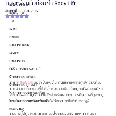
การเตรียมตัวก่อนทำ Body Lift
Beauty Podcast
อัปเดตเมื่อ
29 ธ.ค. 2565
Beauty Tips
ได้รับ NaN เต็ม 5 ดาว
Tips
Event
Medical
Oppa Me Today
Review
Oppa Me TV
ที่ปรึกษาศัลยกรรมเกาหลี
รีวิวศัลยกรรมฉีดไขมัน
การทำ 
Body Lift
 นับว่าเป็นหนึ่งในทางเลือกของการดูแลตัวเองด้วย
รีวิวศัลยกรรมดูดไขมัน
การผ่าตัดศัลยกรรมที่กำลังได้รับความนิยมในหมู่คนที่อยากจะมีหุ่น
โรงพยาบาลศัลยกรรมเอท็อป
สวยเป๊ะพอดีในทุกสัดส่วน ซึ่งสำหรับหลายคนการมีรูปร่างที่ดูสวยดู
กระชับสามารถเพิ่มความมั่นใจได้เยอะมากขึ้นทีเดียวค่ะ🤗
โรงพยาบาลศัลยกรรมบาโนบากิ
Beauty Blog
ก่อนที่จะไปดูว่าควรเตรียมตัวยังไง ก่อนอื่นเรอาขอพาทุกคนมา