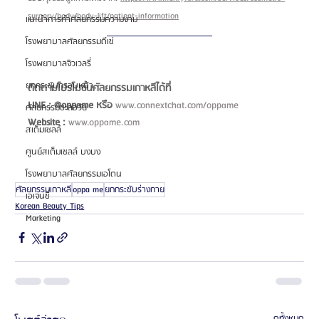
surgery/body/body-lift/patient-information
แนะนำการทำศัลยกรรมความงาม
โรงพยาบาลศัลยกรรมดีเซ่
โรงพยาบาลจิวเวลรี่
ยกกระชับกรอบหน้า
ติดตามโปรโมชั่นศัลยกรรมเกาหลีได้ที่
LINE : @oppame หรือ
www.connextchat.com/oppame
ศัลยกรรมชะลอวัย
Website :
www.oppame.com
สเต็มเซลล์
ศูนย์สเต็มเซลล์ บงบง
โรงพยาบาลศัลยกรรมเอโตน
ศัลยกรรมเกาหลี
oppa me
ยกกระชับร่างกาย
เอเจนซี่
Korean Beauty Tips
Marketing
ดูทั้งหมด