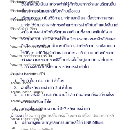
รีวิวศัลยกรรมแก้จมูก
ได้อย่างแนบเนียน แต่อาจทำให้รู้สึกเจ็บมากกว่าแผลบริเวณอื่น 
เนื่องจากรอยแผลใกล้กับกล้ามเนื้อแขน
รีวิวศัลยกรรมโครงหน้า
บริเวณราวนม เป็นวิธีการผ่าตัดยอดนิยม เนื่องจากสามารถ
รีวิวศัลยกรรมโหนกแก้ม
ผ่าตัดได้ง่ายกว่าและจัดทรงง่ายกว่าการผ่าตัดในตำแหน่งอื่น แต่
รีวิวเกลี่ยไขมันใต้ตา
จะมีรอยแผลผ่าตัดที่บริเวณฐานเต้านมที่อาจมองเห็นได้ง่าย
โรงพยาบาลศัลยกรรม ประเทศเกาหลีใต้
บริเวณปานนม หรือการผ่าตัดบริเวณรอยต่อของผิวสีเข้มและ
ผิวสีอ่อนตรงหัวนมนั่นเอง เป็นการผ่าตัดที่สามารถซ่อนแผล
โรงพยาบาลศัลยกรรมจีเอ็นจี
ได้ดีที่สุด แต่ก็มีข้อจำกัดหลายอย่าง อาทิ ปานนมต้องมีขนาด
โรงพยาบาลศัลยกรรมมาร์เบิ้ล
กว้างพอ และขนาดของซิลิโคนต้องไม่ใหญ่มากนัก และในบาง
โรงพยาบาลศัลยกรรมเกาหลี
รายอาจจะมีอาการหัวนมชาหลังการผ่าตัดได้
ข้อมูลการผ่าตัด
ข่าวสาร ประเทศเกาหลีใต้
ใช้เวลาในการผ่าตัด 1 ชั่วโมง
Korean Doctor
พักฟื้นหลังจากผ่าตัด 3-4 ชั่วโมง
Korean Plastic Surgery
ผ่าตัดเสร็จสามารถกลับบ้านได้เลย มีนอนพักที่ห้องที่ทางโรง
Korean Beauty Tips
พยาบาลเตรียมไว้ให้
นัดตัดไหม คลายผ้าวันที่ 5-7 หลังการผ่าตัด
Oppa Me Recommend
อ้างอิง : 
โรงพยาบาลเกาหลีในเครือ โรงพยาบาลไอดี ประเทศเกาหลี
โรงแรม ประเทศเกาหลีใต้
 ปรึกษาผู้เชี่ยวชาญศัลยกรรมเกาหลีได้ที่ LINE Official: 
FAQ
https://lin.ee/ufItg4L 