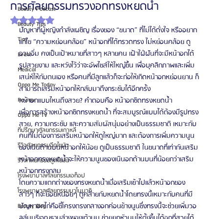
การศัลยกรรมทรวงอกทรงหยดน้ำ
Beauty Podcast
ได้รับ NaN เต็ม 5 ดาว
Beauty Tips
ปัญหาที่ผู้หญิงกำลังเผชิญ เรื่องของ “ขนาด” ที่ไม่ได้ดั่งใจ หรืออยาก
Tips
แก้ไข “ความหย่อนคล้อย” หน้าอกที่ได้ทรวดทรง ไม่หย่อนคล้อย ดู
อวบอิ่ม คงเป็นเป้าหมายที่สาวๆ หลายคน เฝ้าใฝ่ฝันที่จะมีหน้าอกได้
Event
รูปสวยงาม และหวังไว้ว่าจะอัพไซส์ให้ใหญ่ขึ้น เพื่อบุคลิกภาพและเพิ่ม
Medical
เสน่ห์ให้กับตนเอง หรือคนที่มีลูกแล้วก็จะก่อให้เกิดหน้าอกหย่อนยาน ก็
Oppa Me Today
สามารถเสริมหน้าอกให้กลับมาตึงกระชับได้อีกครั้ง
Review
หน้าอกแบบไหนถึงสวย? คำตอบคือ หน้าอกชิดทรงหยดน้ำ
เพื่อการสร้างหน้าอกชิดทรงหยดน้ำ ที่จะสมบูรณ์แบบได้ต้องมีรูปทรง
Oppa Me TV
สวย, ความกระชับ และความสัมผัสนุ่มอย่างเป็นธรรมชาติ เหมาะกับ
ที่ปรึกษาศัลยกรรมเกาหลี
คนที่ไม่ต้องการเสริมหน้าอกให้ดูใหญ่มาก และต้องการเพิ่มความนูน
รีวิวศัลยกรรมฉีดไขมัน
ของเนินด้านบนหน้าอกให้น้อย ดูเป็นธรรมชาติ ในขนาดที่เท่ากันเสริม
หน้าอกทรงหยดน้ำจะให้ความนูนของเนินอกด้านบนที่น้อยกว่าเสริม
รีวิวศัลยกรรมดูดไขมัน
หน้าอกทรงกลม
โรงพยาบาลศัลยกรรมเอท็อป
โดยความแตกต่างของทรงหยดน้ำเมื่อเสริมเข้าไปแล้วหน้าอกของ
โรงพยาบาลศัลยกรรมบาโนบากิ
สาวๆ ก็จะย้อยหน่อยๆ ดูคล้ายกับหยดน้ำโดยทรงนี้เหมาะกับคนที่มี
ปัญหาอกไก่คือซี่โครงตรงกลางอกค่อนข้างนูนซึ่งทรงนี้จะช่วยเพิ่มวอ
Beauty Blog
ลลุ่มบริเวณฐานล่างของเต้านม ช่วยยกหัวนมให้ตั้งขึ้นได้อกที่สวยได้