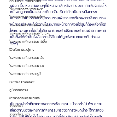
ศัลยแพทย์ ประเทศเกาหลี
รูปมากขึ้นเหมาะกับสาวๆที่มีหน้าอกเล็กหรือเต้านมตก ทำแล้วจะช่วยให้
โรงพยาบาลศัลยกรรมเฟรช
หน้าอกดูสวยเป็นธรรมชาติมากขึ้น เรียกได้ว่าเป็นการเลือกทรง
โรงพยาบาลศัลยกรรมจีเอ็นจี
หน้าอกนั้นไม่ได้ขึ้นอยู่กับความชอบเพียงอย่างเดียวเพราะพื้นฐานของ
หน้าอกแต่ละคนก็ต่างกันไป อยากมีหน้าอกที่สวยได้รูปก็ต้องเลือกให้ดี
โรงพยาบาลศัลยกรรมอิมเมจอัพ
ให้เหมาะสมหากไม่มั่นใจก็สามารถขอคำปรึกษาขอคำแนะนำจากแพทย์
โรงพยาบาลศัลยกรรมเจดับเบิลยู
เพื่อที่จะได้ตัดสินใจเลือกทรงซิลิโคนได้ถูกต้องและเหมาะกับตัวเอง
โรงพยาบาลศัลยกรรมมาร์เบิ้ล
จริงๆ
รีวิวศัลยกรรมผู้ชาย
โรงพยาบาลศัลยกรรมมาอิน
โรงพยาบาลศัลยกรรมนานะ
โรงพยาบาลศัลยกรรมรูบี
Certified Consultant
คู่มือศัลยกรรม
ข่าวสารศัลยกรรมเกาหลี
เป็นการผ่าตัดที่แตกต่างจากการศัลยกรรมหน้าอกทั่วไป ด้วยความ
รีวิวดูดไขมัน
เชี่ยวชาญของแพทย์การศัลยกรรมทรวงอกทรงหยดน้ำจะใช้การส่อง
รีวิวดูดไขมันหน้า
กล้อง full HD ทำให้ได้รับการผ่าตัดที่ปราณีตบรรจงและทำให้อกเป็น