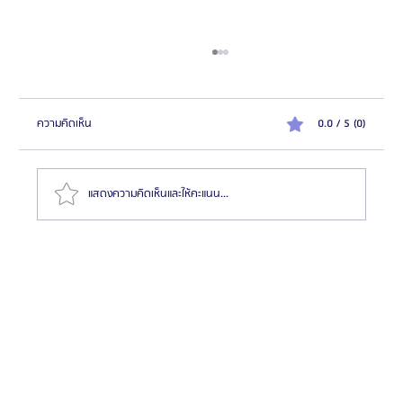
ความคิดเห็น
0.0 / 5 (0)
แสดงความคิดเห็นและให้คะแนน...
สมัครตัวแทน "เอเจนซี่ศัลยกรรมจีน" เทรนด์โอกาสสร้าง
รายได้สูงในตลาด