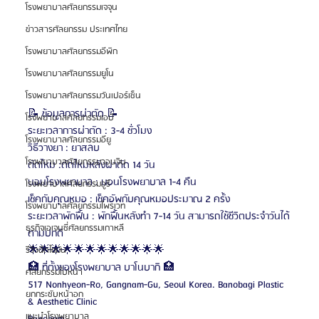
โรงพยาบาลศัลยกรรมเจจุน
ข่าวสารศัลยกรรม ประเทศไทย
โรงพยาบาลศัลยกรรมอีพิก
โรงพยาบาลศัลยกรรมยูโน
โรงพยาบาลศัลยกรรมวันเปอร์เซ็น
📝 ข้อมูลการผ่าตัด 📝
โรงพยาบาลศัลยกรรมเอบี
ระยะเวลาการผ่าตัด : 3-4 ชั่วโมง
โรงพยาบาลศัลยกรรมอียู
วิธีวางยา : ยาสลบ
โรงพยาบาลศัลยกรรมวอนจิน
ตัดไหม :ตัดไหมหลังผ่าตัด 14 วัน
นอนโรงพยาบาล : นอนโรงพยาบาล 1-4 คืน
โรงพยาบาลศัลยกรรมอูรี
เช็คกับคุณหมอ : เช็คอัพกับคุณหมอประมาณ 2 ครั้ง
โรงพยาบาลศัลยกรรมไพรเวท
ระยะเวลาพักฟื้น : พักฟื้นหลังทำ 7-14 วัน สามารถใช้ชีวิตประจำวันได้
ธุรกิจเอเจนซี่ศัลยกรรมเกาหลี
ตามปกติ
🌟🌟🌟🌟🌟🌟🌟🌟🌟🌟🌟🌟
รีวิวฉีดไขมัน
🏥 ที่ตั้งของโรงพยาบาล บาโนบากิ 🏥
ศัลยกรรมใบหน้า
517 Nonhyeon-Ro, Gangnam-Gu, Seoul Korea. Banobagi Plastic 
ยกกระชับหน้าอก
& Aesthetic Clinic
แนะนำโรงพยาบาล