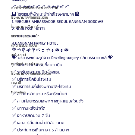
Banobagi
🌱🌱🌱🌱🌱🌱🌱🌱🌱🌱🌱🌱
แนะนำการทำศัลยกรรมความงาม
🏨 โรงแรมที่พักแนะนำใกล้โรงพยาบาล 🏨
โรงพยาบาลศัลยกรรมดีเซ่
1.MERCURE AMBASSADOR SEOUL GANGNAM SODOWE
โรงพยาบาลจิวเวลรี่
2.NOBLESSE HOTEL
3.HOTEL STAR
ยกกระชับกรอบหน้า
4.GANGNAM FAMILY HOTEL
ศัลยกรรมชะลอวัย
💐🌱💐🌱💐🌱🌷🌱🌷☘️🌷☘️
สเต็มเซลล์
💝 บริการพิเศษสุดจาก Dazzling surgery ศัลยกรรมเกาหลี 💝
ศูนย์สเต็มเซลล์ บงบง
✅ พนักงานต้อนรับที่สนามบิน
✅ รถรับส่งสนามบิน-โรงแรม
โรงพยาบาลศัลยกรรมเอโตน
✅ บริการเช็คอินโรงแรม
เอเจนซี่
✅ บริการรับส่งโรงพยาบาล-โรงแรม
Marketing
✅ ฉายแสงลดบวม หรือทรีทเม้นท์
✅ ล่ามศัลยกรรมเฉพาะทางดูแลแบบส่วนตัว
✅ ยาทานหลังผ่าตัด
✅ อาหารลดบวม 7 วัน
✅ เอกสารยืนยันผ่าตัด/ผ่านตม
✅ ประกันการเดินทาง 1.5 ล้านบาท