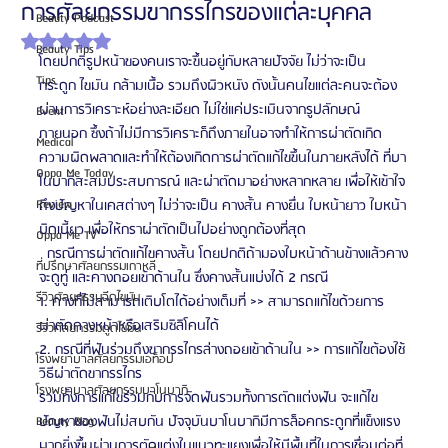
การศัลยกรรมขากรรไกรของแต่ละบุคคล
Beauty Podcast
ได้รับ NaN เต็ม 5 ดาว
Beauty Tips
โดยปกติรูปหน้าของคนเราจะขึ้นอยู่กับหลายปัจจัย ไม่ว่าจะเป็น 
Tips
กระดูก ไขมัน กล้ามเนื้อ รวมถึงผิวหนัง ดังนั้นคนไขแต่ละคนจะต้อง
ผ่านการวิเคราะห์อย่างละเอียด ไม่ใช่แค่ประเมินจากรูปลักษณ์
Event
ภายนอก ซึ้งถ้าไม่มีการวิเคราะก็ถึงภายในอาจทำให้การผ่าตัดเกิด
Medical
ความผิดพลาดและทำให้ต้องเกิดการผ่าตัดแก้ไขขึ้นในภายหลังได้ ที่บา
Oppa Me Today
โนบากิสะสมประสบการณ์ และผ่าตัดมาอย่างหลากหลาย เพื่อให้เข้าใจ
Review
ถึงปัญหาในเคสต่างๆ ไม่ว่าจะเป็น คางสั้น คางยื่น ใบหน้ายาว ใบหน้า
บิดเบี้ยว เพื่อให้กราผ่าตัดเป็นไปอย่างถูกต้องที่สุด
Oppa Me TV
  กรณีการผ่าตัดแก้ไขคางสั้น โดยปกติถ้ามองใบหน้าด้านข้างแล้วคาง
ที่ปรึกษาศัลยกรรมเกาหลี
จะดูทู่ และคางถอยเข้าด้านใน ซึ่งคางสั้นแบ่งได้ 2 กรณี
รีวิวศัลยกรรมฉีดไขมัน
1. คางที่ไม่สามารถเติบโตได้อย่างเต็มที่ >> สามารถแก้ไขด้วยการ
ผ่าตัดคางหน้าหรือเสริมซิลิโคนได้
รีวิวศัลยกรรมดูดไขมัน
2. กรณีที่ฟันร่วมถึงขากรรไกรล่างถอยเข้าด้านใน >> การแก้ไขต้องใช้
โรงพยาบาลศัลยกรรมเอท็อป
วิธีผ่าตัดขากรรไกร
โรงพยาบาลศัลยกรรมบาโนบากิ
รวมทั้งการแก้ไขร่วมกับการจัดฟันรวมทั้งการตัดแต่งฟัน จะแก้ไข
ปัญหาของฟันไม่สบกัน ปัจจุบันบาโนบากิมีการล็อคกระดูกที่แข็งแรง
Beauty Blog
มากยิ่งขึ้นผ่านการตัดแต่งในแนวทะแยงเพื่อให้มีพื้นที่ในการเชื่อมต่อที่