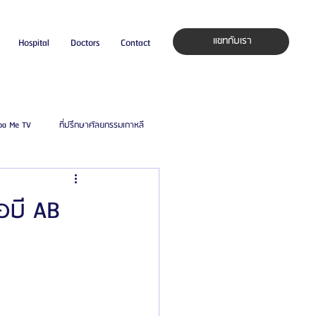
แชทกับเรา
Hospital
Doctors
Contact
pa Me TV
ที่ปรึกษาศัลยกรรมเกาหลี
auty Blog
ศัลยแพทย์ ประเทศเกาหลี
อบี AB
ิลยู
โรงพยาบาลศัลยกรรมมาร์เบิ้ล
ied Consultant
คู่มือศัลยกรรม