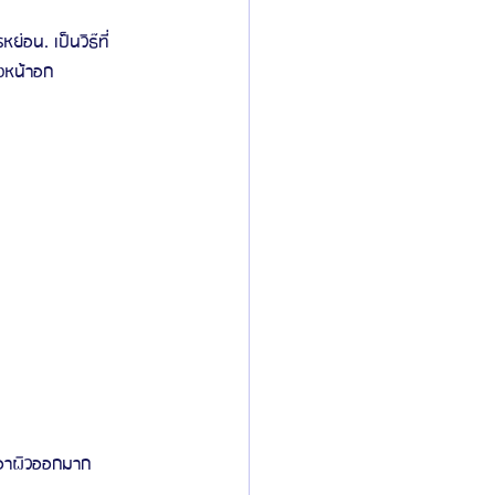
่อน. เป็นวิธ๊ที่
ังหน้าอก
งเอาผิวออกมาก