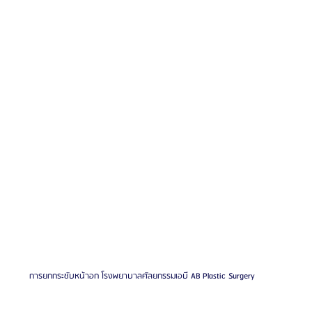
รีวิวดูดไขมันหน้า
รีวิวดูดไขมันเหนียง
การยกกระชับหน้าอก โรงพยาบาลศัลยกรรมเอบี AB Plastic Surgery