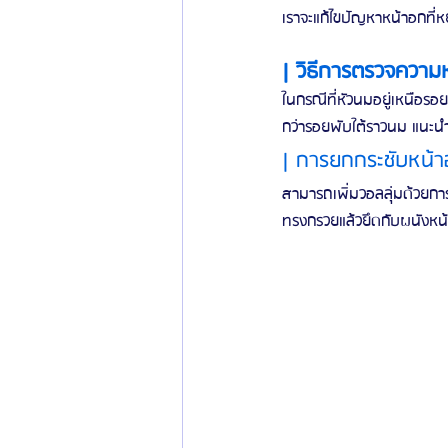
เราจะแก้ไขปัญหาหน้าอกที่ห
| วิธีการตรวจควา
ในกรณีที่หัวนมอยู่เหนือรอ
กว่ารอยพับใต้ราวนม แนะนำใ
| การยกกระชับหน้า
สามารถเพิ่มวอลลุ่มด้วยกา
ทรงกรวยแล้วยึดกับผนังหน