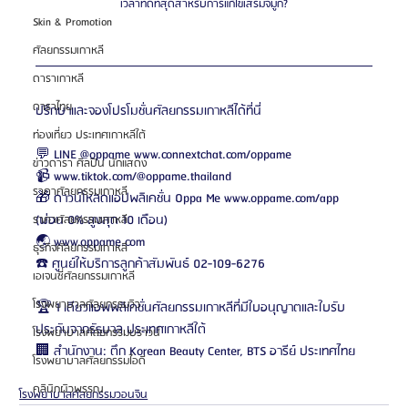
เวลาที่ดีที่สุดสำหรับการแก้ไขเสริมจมูก?
Skin & Promotion
ศัลยกรรมเกาหลี
ดาราเกาหลี
ดาราไทย
ปรึกษาและจองโปรโมชั่นศัลยกรรมเกาหลีได้ที่นี่
ท่องเที่ยว ประเทศเกาหลีใต้
💬 LINE @oppame www.connextchat.com/oppame 
ข่าวดารา ศิลปิน นักแสดง
📹 www.tiktok.com/@oppame.thailand 
ราคาศัลยกรรมเกาหลี
🎁 ดาวน์โหลดแอปพลิเคชั่น Oppa Me www.oppame.com/app 
(ผ่อน 0% สูงสุด 10 เดือน)
ราคาศัลยกรรมเกาหลี
🌏 www.oppame.com 
ธุรกิจศัลยกรรมเกาหลี
☎️ ศูนย์ให้บริการลูกค้าสัมพันธ์ 02-109-6276
เอเจนซี่ศัลยกรรมเกาหลี
โรงพยาบาลศัลยกรรมวิว
🏆 1 เดียวแอพพลิเคชั่นศัลยกรรมเกาหลีที่มีใบอนุญาตและใบรับ
ประกันจากรัฐบาล ประเทศเกาหลีใต้
โรงพยาบาลศัลยกรรมบราวน์
🏢 สำนักงาน: ตึก Korean Beauty Center, BTS อารีย์ ประเทศไทย
โรงพยาบาลศัลยกรรมไอดี
คลินิกผิวพรรณ
โรงพยาบาลศัลยกรรมวอนจิน