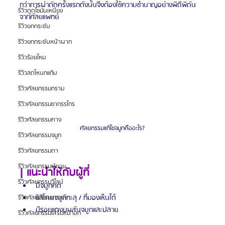
กว่าการผ่าตัดครั้งแรกดังนั้นจึงต้องใช้ความชำนาญอย่างพิถีพิถัน
รีวิวดูดไขมันเหนียง
จากศัลยแพทย์
รีวิวยกกระชับ
รีวิวยกกระชับหน้าผาก
รีวิวร้อยไหม
รีวิวลดโหนกแก้ม
รีวิวศัลยกรรมกราม
รีวิวศัลยกรรมขากรรไกร
รีวิวศัลยกรรมคาง
ศัลยกรรมแก้ไขจมูกคืออะไร?
รีวิวศัลยกรรมจมูก
รีวิวศัลยกรรมตา
รีวิวศัลยกรรมผู้ชาย
| แนะนำให้กับผู้ที่
รีวิวศัลยกรรมวีไลน์
มีจมูกคด
ซิลิโคนจมูกทะลุ / ที่มองเห็นได้
รีวิวศัลยกรรมเกาหลี
มีรอยแดงบนสันจมูกและปลาย
รีวิวศัลยกรรมเสริมหน้าอก