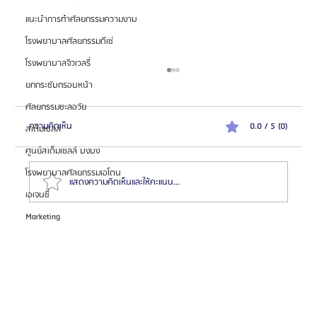
แนะนำการทำศัลยกรรมความงาม
โรงพยาบาลศัลยกรรมดีเซ่
โรงพยาบาลจิวเวลรี่
ยกกระชับกรอบหน้า
ศัลยกรรมชะลอวัย
ความคิดเห็น
0.0 / 5 (0)
สเต็มเซลล์
ศูนย์สเต็มเซลล์ บงบง
โรงพยาบาลศัลยกรรมเอโตน
แสดงความคิดเห็นและให้คะแนน...
เอเจนซี่
Marketing
รีวิว: ศัลยกรรมตาสองชั้น แก้ปัญหาตาง่วง | โรง
พยาบาลศัลยกรรมวอนจิน (Wonjin Plastic Surgery)