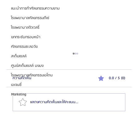
แนะนำการทำศัลยกรรมความงาม
โรงพยาบาลศัลยกรรมดีเซ่
โรงพยาบาลจิวเวลรี่
ยกกระชับกรอบหน้า
ศัลยกรรมชะลอวัย
สเต็มเซลล์
ศูนย์สเต็มเซลล์ บงบง
โรงพยาบาลศัลยกรรมเอโตน
ความคิดเห็น
0.0 / 5 (0)
เอเจนซี่
Marketing
แสดงความคิดเห็นและให้คะแนน...
สมัครตัวแทน "เอเจนซี่ศัลยกรรมจีน" เทรนด์โอกาสสร้าง
รายได้สูงในตลาด