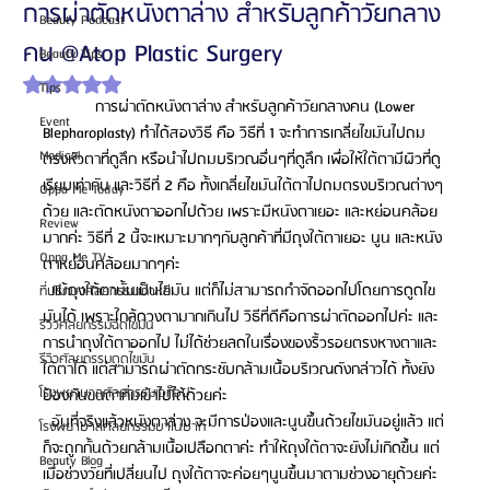
การผ่าตัดหนังตาล่าง สำหรับลูกค้าวัยกลาง
Beauty Podcast
คน @Atop Plastic Surgery
Beauty Tips
ได้รับ NaN เต็ม 5 ดาว
Tips
            การผ่าตัดหนังตาล่าง สำหรับลูกค้าวัยกลางคน (Lower 
Event
Blepharoplasty) ทำได้สองวิธี คือ วิธีที่ 1 จะทำการเกลี่ยไขมันไปถม
Medical
ตรงหัวตาที่ดูลึก หรือนำไปถมบริเวณอื่นๆที่ดูลึก เพื่อให้ใต้ตามีผิวที่ดู
เรียบเท่ากัน และวิธีที่ 2 คือ ทั้งเกลี่ยไขมันใต้ตาไปถมตรงบริเวณต่างๆ
Oppa Me Today
ด้วย และตัดหนังตาออกไปด้วย เพราะมีหนังตาเยอะ และหย่อนคล้อย
Review
มากค่ะ วิธีที่ 2 นี้จะเหมาะมากๆกับลูกค้าที่มีถุงใต้ตาเยอะ นูน และหนัง
Oppa Me TV
ตาหย่อนคล้อยมากๆค่ะ 
  แม้ถุงใต้ตานั้นเป็นไขมัน แต่ก็ไม่สามารถกำจัดออกไปโดยการดูดไข
ที่ปรึกษาศัลยกรรมเกาหลี
มันได้ เพราะใกล้ดวงตามากเกินไป วิธีที่ดีคือการผ่าตัดออกไปค่ะ และ
รีวิวศัลยกรรมฉีดไขมัน
การนำถุงใต้ตาออกไป ไม่ได้ช่วยลดในเรื่องของริ้วรอยตรงหางตาและ
รีวิวศัลยกรรมดูดไขมัน
ใต้ตาได้ แต่สามารถผ่าตัดกระชับกล้ามเนื้อบริเวณดังกล่าวได้ ทั้งยัง
โรงพยาบาลศัลยกรรมเอท็อป
ป้องกันขนตาทิ่มเข้าไปได้ด้วยค่ะ
  อันที่จริงแล้วหนังตาล่าง จะมีการป่องและนูนขึ้นด้วยไขมันอยู่แล้ว แต่
โรงพยาบาลศัลยกรรมบาโนบากิ
ก็จะถูกกั้นด้วยกล้ามเนื้อเปลือกตาค่ะ ทำให้ถุงใต้ตาจะยังไม่เกิดขึ้น แต่
Beauty Blog
เมื่อช่วงวัยที่เปลี่ยนไป ถุงใต้ตาจะค่อยๆนูนขึ้นมาตามช่วงอายุด้วยค่ะ 