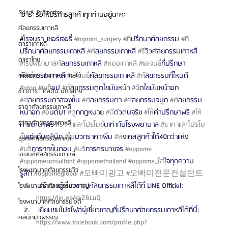
Skin & Promotion
‘ฮาริ’ รอให้บริการลูกค้าทุกท่านอยู่นะคะ
ศัลยกรรมเกาหลี
#
โรจนรา_เซอร์เจอรี่ 
#rojnara_surgery
#ท
ี่ปรึกษาศัลยกรรม 
#ท
ดาราเกาหลี
ปรึกษาศัลยกรรมเกาหลี 
#ศ
ัลยกรรมเกาหลี 
#ร
ีวิวศัลยกรรมเกาหลี 
ดาราไทย
#โรงพยาบาลศ
ัลยกรรมเกาหลี 
#หมอเกาหล
ี 
#เอเจนซ
ี่ที่ปรึกษา
ศัลยกรรมเกาหลี 
#เอเจนซ
ี่ศัลยกรรมเกาหลี 
#ศ
ัลยกรรมที่ไหนดี 
ท่องเที่ยว ประเทศเกาหลีใต้
#atop
#เอท
็อป 
#ศ
ัลยกรรมดูดไขมันหน้า 
#ฉ
ีดไขมันหน้าอก 
ข่าวดารา ศิลปิน นักแสดง
#ศ
ัลยกรรมตาสองชั้น 
#ศ
ัลยกรรมตา 
#ศ
ัลยกรรมจมูก 
#ศ
ัลยกรรม
ราคาศัลยกรรมเกาหลี
หน้าอก 
#อ
ันดับ1 
#ถ
ูกกฎหมาย 
#ม
ีตัวตนจริง 
#ให
้คำปรึกษาฟรี 
#ให
ราคาศัลยกรรมเกาหลี
คำแนะนำฟรี 
#ราคาและโปรโมช
ั่นเท่ากับโรงพยาบาล 
#ราคาและโปรโม
ช
ั่นเท่ากับคลินิก 
#ไม
่บวกราคาเพิ่ม 
#ส
่งเคสลูกค้าได้40กว่าแห่ง 
ธุรกิจศัลยกรรมเกาหลี
#บร
ิการทุกขั้นตอน 
#บร
ิการครบวงจร 
#oppame
เอเจนซี่ศัลยกรรมเกาหลี
#oppameconsultant
#oppamethailand
#oppame_ใส
่ใจทุกความ
โรงพยาบาลศัลยกรรมวิว
รู้สึก 
#oppameglobal
#오빠미광고
#오빠미전문컨설턴트
 ปรึกษาผู้เชี่ยวชาญศัลยกรรมเกาหลีได้ที่ LINE Official: 
โรงพยาบาลศัลยกรรมบราวน์
https://lin.ee/kkZ6LuQ 
โรงพยาบาลศัลยกรรมไอดี
 เยี่ยมชมโปรไฟล์ผู้เชี่ยวชาญที่ปรึกษาศัลยกรรมเกาหลีได้ที่นี่: 
คลินิกผิวพรรณ
https://www.facebook.com/profile.php?