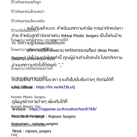
รีวิวศัลยกรรมแก้จมูก
รีวิวศัลยกรรมโครงหน้า
รีวิวศัลยกรรมโหนกแก้ม
            จบไปกันแล้วนะคะ สำหรับบทความหัวข้อ การผ่าตัดหนังตา
รีวิวเกลี่ยไขมันใต้ตา
ล่าง สำหรับลูกค้าวัยกลางคน @Atop Plastic Surgery เป็นไงกันบ้าง
โรงพยาบาลศัลยกรรม ประเทศเกาหลีใต้
คะ ได้ความรู้กันเยอะเลยใช่ไหมคะ
โรงพยาบาลศัลยกรรมจีเอ็นจี
            บทความซีรี่ส์โรงพยาบาลศัลยกรรมเอท็อป (Atop Plastic 
Surgery) ยังไม่จบแต่เพียงเท่านี้ คุณผู้อ่านท่านใดสนใจ โปรดติดตาม
โรงพยาบาลศัลยกรรมมาร์เบิ้ล
อ่านบทความถัดไปได้เลยค่ะ ^_^
โรงพยาบาลศัลยกรรมเกาหลี
ข่าวสาร ประเทศเกาหลีใต้
สนใจปรึกษา สอบถามราคา รวมถึงโปรโมชั่นต่างๆ ติดต่อได้ที่
LINE Officail : 
https://lin.ee/kkZ6LuQ
Korean Doctor
Korean Plastic Surgery
ดูข้อมูลข่าวสารต่างๆ เพิ่มเติมได้ที่
Korean Beauty Tips
Website : 
https://oppame.co.th/author/hari9789/
Facebook Fanpage : Rojnara Surgery
Oppa Me Recommend
Instagram : rojnara_surgery
โรงแรม ประเทศเกาหลีใต้
Tiktok : rojnara_surgery
FAQ