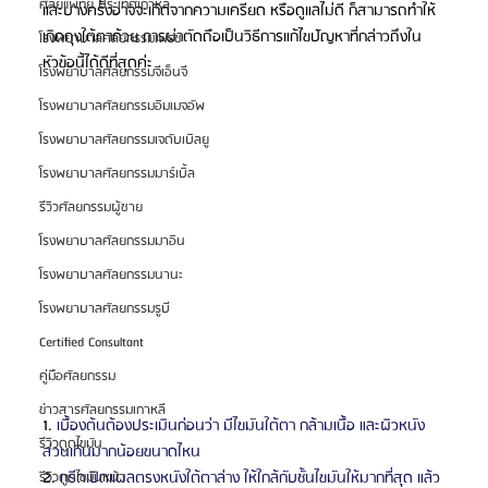
ศัลยแพทย์ ประเทศเกาหลี
และบางครั้งอาจจะเกิดจากความเครียด หรือดูแลไม่ดี ก็สามารถทำให้
เกิดถุงใต้ตาด้วย การผ่าตัดถือเป็นวิธีการแก้ไขปัญหาที่กล่าวถึงใน
โรงพยาบาลศัลยกรรมเฟรช
หัวข้อนี้ได้ดีที่สุดค่ะ
โรงพยาบาลศัลยกรรมจีเอ็นจี
โรงพยาบาลศัลยกรรมอิมเมจอัพ
โรงพยาบาลศัลยกรรมเจดับเบิลยู
โรงพยาบาลศัลยกรรมมาร์เบิ้ล
รีวิวศัลยกรรมผู้ชาย
โรงพยาบาลศัลยกรรมมาอิน
โรงพยาบาลศัลยกรรมนานะ
โรงพยาบาลศัลยกรรมรูบี
Certified Consultant
คู่มือศัลยกรรม
ข่าวสารศัลยกรรมเกาหลี
1. 
เบื้องต้นต้องประเมินก่อนว่า มีไขมันใต้ตา กล้ามเนื้อ และผิวหนัง
รีวิวดูดไขมัน
ส่วนเกินมากน้อยขนาดไหน
2. 
กรีดเปิดแผลตรงหนังใต้ตาล่าง ให้ใกล้กับชั้นไขมันให้มากที่สุด แล้ว
รีวิวดูดไขมันหน้า