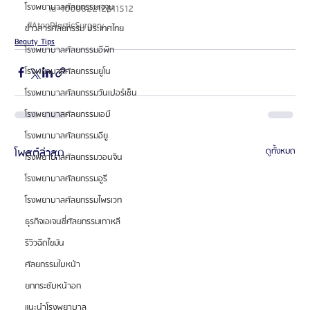
โรงพยาบาลศัลยกรรมเจจุน
id=100082212911512 
#AtopPlasticSurgery
ข่าวสารศัลยกรรม ประเทศไทย
Beauty Tips
โรงพยาบาลศัลยกรรมอีพิก
โรงพยาบาลศัลยกรรมยูโน
โรงพยาบาลศัลยกรรมวันเปอร์เซ็น
โรงพยาบาลศัลยกรรมเอบี
โรงพยาบาลศัลยกรรมอียู
โพสต์ล่าสุด
ดูทั้งหมด
โรงพยาบาลศัลยกรรมวอนจิน
โรงพยาบาลศัลยกรรมอูรี
โรงพยาบาลศัลยกรรมไพรเวท
ธุรกิจเอเจนซี่ศัลยกรรมเกาหลี
รีวิวฉีดไขมัน
ศัลยกรรมใบหน้า
ยกกระชับหน้าอก
แนะนำโรงพยาบาล