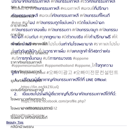
ปรึกษาศัลยกรรมเกาหลี 
#ศ
ัลยกรรมเกาหลี 
#ร
ีวิวศัลยกรรมเกาหลี 
Skin & Promotion
#โรงพยาบาลศ
ัลยกรรมเกาหลี 
#หมอเกาหล
ี 
#เอเจนซ
ี่ที่ปรึกษา
ศัลยกรรมเกาหลี 
#เอเจนซ
ี่ศัลยกรรมเกาหลี 
#ศ
ัลยกรรมที่ไหนดี 
ศัลยกรรมเกาหลี
#atop
#เอท
็อป 
#ศ
ัลยกรรมดูดไขมันหน้า 
#ฉ
ีดไขมันหน้าอก 
ดาราเกาหลี
#ศ
ัลยกรรมตาสองชั้น 
#ศ
ัลยกรรมตา 
#ศ
ัลยกรรมจมูก 
#ศ
ัลยกรรม
ดาราไทย
หน้าอก 
#อ
ันดับ1 
#ถ
ูกกฎหมาย 
#ม
ีตัวตนจริง 
#ให
้คำปรึกษาฟรี 
#ให
คำแนะนำฟรี 
#ราคาและโปรโมช
ั่นเท่ากับโรงพยาบาล 
#ราคาและโปรโม
ท่องเที่ยว ประเทศเกาหลีใต้
ช
ั่นเท่ากับคลินิก 
#ไม
่บวกราคาเพิ่ม 
#ส
่งเคสลูกค้าได้40กว่าแห่ง 
ข่าวดารา ศิลปิน นักแสดง
#บร
ิการทุกขั้นตอน 
#บร
ิการครบวงจร 
#oppame
ราคาศัลยกรรมเกาหลี
#oppameconsultant
#oppamethailand
#oppame_ใส
่ใจทุกความ
ราคาศัลยกรรมเกาหลี
รู้สึก 
#oppameglobal
#오빠미광고
#오빠미전문컨설턴트
 ปรึกษาผู้เชี่ยวชาญศัลยกรรมเกาหลีได้ที่ LINE Official: 
ธุรกิจศัลยกรรมเกาหลี
https://lin.ee/kkZ6LuQ 
เอเจนซี่ศัลยกรรมเกาหลี
 เยี่ยมชมโปรไฟล์ผู้เชี่ยวชาญที่ปรึกษาศัลยกรรมเกาหลีได้ที่นี่: 
โรงพยาบาลศัลยกรรมวิว
https://www.facebook.com/profile.php?
id=100082212911512 
โรงพยาบาลศัลยกรรมบราวน์
#AtopPlasticSurgery
โรงพยาบาลศัลยกรรมไอดี
Beauty Tips
คลินิกผิวพรรณ