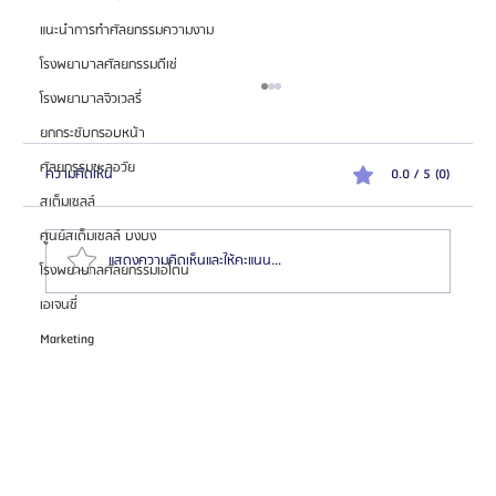
แนะนำการทำศัลยกรรมความงาม
โรงพยาบาลศัลยกรรมดีเซ่
โรงพยาบาลจิวเวลรี่
ยกกระชับกรอบหน้า
ศัลยกรรมชะลอวัย
ความคิดเห็น
0.0 / 5 (0)
สเต็มเซลล์
ศูนย์สเต็มเซลล์ บงบง
แสดงความคิดเห็นและให้คะแนน...
โรงพยาบาลศัลยกรรมเอโตน
เอเจนซี่
Marketing
สมัครตัวแทน "เอเจนซี่ศัลยกรรมจีน" เทรนด์โอกาสสร้าง
รายได้สูงในตลาด