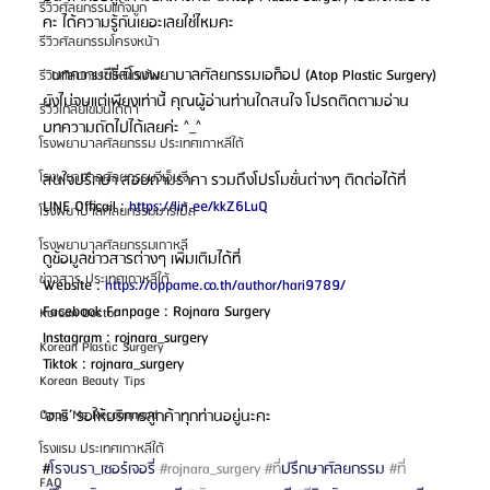
รีวิวศัลยกรรมแก้จมูก
คะ ได้ความรู้กันเยอะเลยใช่ไหมคะ
รีวิวศัลยกรรมโครงหน้า
  บทความซีรี่ส์โรงพยาบาลศัลยกรรมเอท็อป (Atop Plastic Surgery) 
รีวิวศัลยกรรมโหนกแก้ม
ยังไม่จบแต่เพียงเท่านี้ คุณผู้อ่านท่านใดสนใจ โปรดติดตามอ่าน
รีวิวเกลี่ยไขมันใต้ตา
บทความถัดไปได้เลยค่ะ ^_^
โรงพยาบาลศัลยกรรม ประเทศเกาหลีใต้
โรงพยาบาลศัลยกรรมจีเอ็นจี
สนใจปรึกษา สอบถามราคา รวมถึงโปรโมชั่นต่างๆ ติดต่อได้ที่
LINE Officail : 
https://lin.ee/kkZ6LuQ
โรงพยาบาลศัลยกรรมมาร์เบิ้ล
โรงพยาบาลศัลยกรรมเกาหลี
ดูข้อมูลข่าวสารต่างๆ เพิ่มเติมได้ที่
ข่าวสาร ประเทศเกาหลีใต้
Website : 
https://oppame.co.th/author/hari9789/
Facebook Fanpage : Rojnara Surgery
Korean Doctor
Instagram : rojnara_surgery
Korean Plastic Surgery
Tiktok : rojnara_surgery
Korean Beauty Tips
‘ฮาริ’ รอให้บริการลูกค้าทุกท่านอยู่นะคะ
Oppa Me Recommend
โรงแรม ประเทศเกาหลีใต้
#
โรจนรา_เซอร์เจอรี่ 
#rojnara_surgery
#ท
ี่ปรึกษาศัลยกรรม 
#ท
FAQ