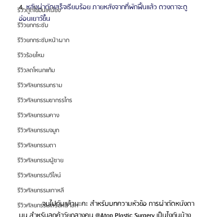
4. 
หลังผ่าตัดเสร็จเรียบร้อย ภายหลังจากที่พักฟื้นแล้ว ดวงตาจะดู
รีวิวดูดไขมันเหนียง
อ่อนเยาว์ขึ้น
รีวิวยกกระชับ
รีวิวยกกระชับหน้าผาก
รีวิวร้อยไหม
รีวิวลดโหนกแก้ม
รีวิวศัลยกรรมกราม
รีวิวศัลยกรรมขากรรไกร
รีวิวศัลยกรรมคาง
รีวิวศัลยกรรมจมูก
รีวิวศัลยกรรมตา
รีวิวศัลยกรรมผู้ชาย
รีวิวศัลยกรรมวีไลน์
รีวิวศัลยกรรมเกาหลี
            จบไปกันแล้วนะคะ สำหรับบทความหัวข้อ การผ่าตัดหนังตา
รีวิวศัลยกรรมเสริมหน้าอก
บน สำหรับลูกค้าวัยกลางคน @Atop Plastic Surgery เป็นไงกันบ้าง