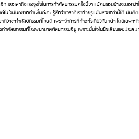
มอีก เธอเล่าถึงแรงจูงใจในการทำศัลยกรรมครั้งนี้ว่า แม้คนรอบข้างจะบอกว่า
นใจมันอยากทำเพิ่มอ่ะค่ะ รู้สึกว่าเวลาที่เราถ่ายรูปมันสวยกว่านี้ได้ มันติดท
รีวิวดูดไขมันหน้า
รีวิวดูดไขมันเหนียง
ากว่าจะทำศัลยกรรมที่ไหนดี เพราะว่าการที่ทำอะไรเกี่ยวกับหน้า โดยเฉพาะก
จทำศัลยกรรมที่โรงพยาบาลศัลยกรรมอียู เพราะมั่นใจในชื่อเสียงและประส