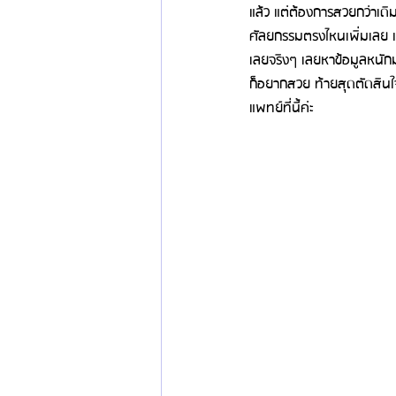
แล้ว แต่ต้องการสวยกว่าเดิ
ศัลยกรรมตรงไหนเพิ่มเลย แต่ใ
ข่าวสารศัลยกรรมเกาหลี
รีวิวดูดไขมัน
เลยจริงๆ เลยหาข้อมูลหนักม
ก็อยากสวย ท้ายสุดตัดสินใ
แพทย์ที่นี้ค่ะ 