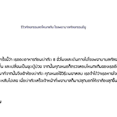
รีวิวศัลยกรรมลดโหนกแก้ม โรงพยาบาลศัลยกรรมอียู
รั้งนี้ว่า เธออดอาหารก่อนผ่าตัด 8 ชั่วโมงและเดินทางไปโรงพยาบาบลศัลย
ฟื้น และเปลี่ยนเป็นชุดผู้ป่วย จากนั้นคุณหมอก็ตรวจสอบโหนกแก้มของเธออีกค
าทีจากนั้นจึงเข้าห้องผ่าตัด คุณหมอใช้วิธีดมยาสลบ เธอจำได้ว่าเธอหาย
ิดและหลับไปเลย เมื่อผ่าตัดเสร็จเจ้าหน้าที่พยาบาลก็มาปลุกบอกให้เราต้องลุกข
ม