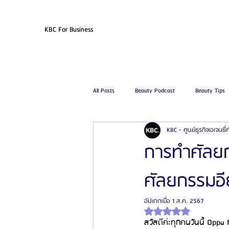
KBC For Business
All Posts
Beauty Podcast
Beauty Tips
KBC - ศูนย์ธุรกิจเอเจนซี
รีวิวศัลยกรรมฉีดไขมัน
รีวิวศัลยกรรมดูด
การทำศัลย
ศัลยกรรมอีย
โรงพยาบาลศัลยกรรมเฟรช
โรงพยาบาลศ
อัปเดตเมื่อ
1 ส.ค. 2567
ได้รับ NaN เต็ม 5 ดาว
รีวิวศัลยกรรมผู้ชาย
โรงพยาบาลศัลยก
สวัสดีค่ะทุกคนวันนี้ Opp