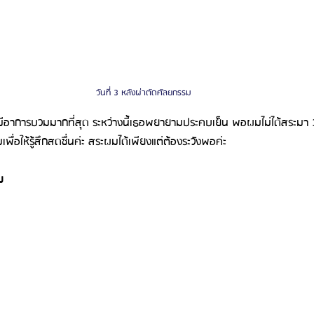
วันที่ 3 หลังผ่าตัดศัลยกรรม
ช่วงนี้มีอาการบวมมากที่สุด ระหว่างนี้เธอพยายามประคบเย็น พอผมไม่ได้สระมา 3
พื่อให้รู้สึกสดชื่นค่ะ สระผมได้เพียงแต่ต้องระวังพอค่ะ 
ม