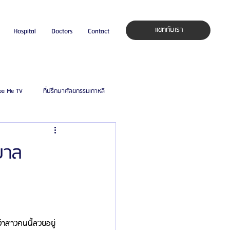
แชทกับเรา
Hospital
Doctors
Contact
pa Me TV
ที่ปรึกษาศัลยกรรมเกาหลี
auty Blog
ศัลยแพทย์ ประเทศเกาหลี
บาล
ิลยู
โรงพยาบาลศัลยกรรมมาร์เบิ้ล
ied Consultant
คู่มือศัลยกรรม
าสาวคนนี้สวยอยู่