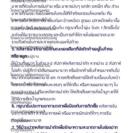
ศัลยแพทย์ ประเทศเกาหลี
อาหารที่ช่วยในการขับถ่าย หรือ อาหารมันๆ รสจัด รสเผ็ด เค็ม ส่วน
โรงพยาบาลศัลยกรรมเฟรช
อาหารที่ต้องระวังเป็นพิเศษในคนไข้ที่ทำศัลยกรรมโหนกแก้ม คือ 
โรงพยาบาลศัลยกรรมจีเอ็นจี
อาหารแข็ง เหนียว เช่น ขนมต๊อก ข้าวเหนียว ลูกอม ปลาหมึกแห้ง เนื้อ
ตากแห้ง กิมจิ แอลมอนด์ เป็นต้น กรุณาดื่มน้ำอุ่น วันละ 1 ลิตรขึ้นไป 
โรงพยาบาลศัลยกรรมอิมเมจอัพ
จะช่วยให้อาการบวมลดลง และเป็นการทำให้ภายในช่องปากสะอาด 
โรงพยาบาลศัลยกรรมเจดับเบิลยู
รวมถึงช่วยในการละลายเสมหะออกไปด้วย
โรงพยาบาลศัลยกรรมมาร์เบิ้ล
5. หลังการผ่าตัดอาจมีลักษณะของเลือดที่ยังติดค้างอยู่ในลำคอ 
หรือ จมูก
รีวิวศัลยกรรมผู้ชาย
ให้บ้วนทิ้งเบาๆ ในช่วง 1-2 สัปดาห์หลังการผ่าตัด หากผ่าน 2 สัปดาห์
โรงพยาบาลศัลยกรรมมาอิน
ไปแล้ว ยังรู้สึกว่ามีเลือดออกมามาก หรือมีตกค้างในลำคอมากเกินไป 
โรงพยาบาลศัลยกรรมนานะ
ให้มาติดต่อโรงพยาบาล และ ควรหลีกเลี่ยงการใช้กล้ามเนื้อบนใบหน้า
โรงพยาบาลศัลยกรรมรูบี
ในระยะนี้ เช่น ไม่ขากเสมหะแรงๆ แต่ให้กลืน หรือคายออกมาเบาๆ ใน
ระยะประมาณ 1 เดือนหลังการผ่าตัด ให้หลีกเลี่ยงการสั่งน้ำมูก แต่ให้
Certified Consultant
ใช้วิธีการเช็ดน้ำมูกแทนนะคะ
คู่มือศัลยกรรม
6. กรุณารับประทานยาตามเวลาเพื่อป้องกันการติดเชื้อ 
หลังการรับ
ข่าวสารศัลยกรรมเกาหลี
ประทานยาแล้ว หากมีอาการแพ้ หรืออาการผิดปกติใดๆ ควรรีบ
ติดต่อโรงพยาบาล
รีวิวดูดไขมัน
7. วิธีบ้วนปากหลังการผ่าตัดเพื่อรักษาความสะอาดภายในช่องปาก
รีวิวดูดไขมันหน้า