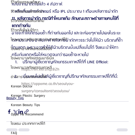
รีวิวศัลยกรรมแก้จมูก
หลังจากผ่าตัดไปแล้ว 4 สัปดาห์
• หลีกเลี่ยงการทำเลเซอร์ หรือ IPL ประมาณ 1 เดือนหลังการผ่าตัด
รีวิวศัลยกรรมโครงหน้า
11. หลังการผ่าตัด กรณีทำโหนกแก้ม ลักษณะสภาพร่างกายคนไข้ที่
รีวิวศัลยกรรมโหนกแก้ม
แตกต่างกัน
รีวิวเกลี่ยไขมันใต้ตา
อาจจะทำให้เกิดรอยช้ำ ที่ต่างกันออกไป และจะค่อยๆหายไปเองในระยะ
โรงพยาบาลศัลยกรรม ประเทศเกาหลีใต้
เวลาประมาณ 2 สัปดาห์ หลังการผ่าตัดควรระวังไม่ให้ผิว บริเวณที่ช้ำ
โดนแดด เพราะอาจทำให้สีผิวบริเวณนั้นเปลี่ยนไปได้ จึงแนะนำให้ทา
โรงพยาบาลศัลยกรรมจีเอ็นจี
ครีมกันแดดหรือใส่หมวดจนกว่ารอยช้ำจะหายไป 
โรงพยาบาลศัลยกรรมมาร์เบิ้ล
 ปรึกษาผู้เชี่ยวชาญศัลยกรรมเกาหลีได้ที่ LINE Official: 
โรงพยาบาลศัลยกรรมเกาหลี
https://lin.ee/zhqz82h 
 เยี่ยมชมโปรไฟล์ผู้เชี่ยวชาญที่ปรึกษาศัลยกรรมเกาหลีได้ที่นี่: 
ข่าวสาร ประเทศเกาหลีใต้
https://oppame.co.th/seoulyou-
Korean Doctor
surgery/consultant/seoulyou/ 
Korean Plastic Surgery
Beauty Tips
Korean Beauty Tips
Oppa Me Recommend
โรงแรม ประเทศเกาหลีใต้
FAQ