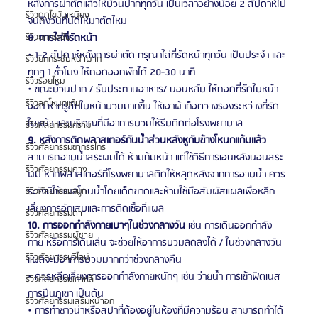
หลังการผ่าตัดแล้วให้บ้วนปากทุกวัน เป็นเวลาอย่างน้อย 2 สัปดาห์ไป
รีวิวดูดไขมันเหนียง
จนถึงวันที่นัดให้มาตัดไหม
รีวิวยกกระชับ
8. การใส่ที่รัดหน้า
• 1-2 สัปดาห์หลังการผ่าตัด กรุณาใส่ที่รัดหน้าทุกวัน เป็นประจำ และ
รีวิวยกกระชับหน้าผาก
ทุกๆ 1 ชั่วโมง ให้ถอดออกพักได้ 20-30 นาที
รีวิวร้อยไหม
• ขณะบ้วนปาก / รับประทานอาหาร/ นอนหลับ ให้ถอดที่รัดใบหน้า
รีวิวลดโหนกแก้ม
ออก หากรู้สึกใบหน้าบวมมากขึ้น ให้เอาผ้าก็อตวางรองระหว่างที่รัด
ใบหน้า และบริเวณที่มีอาการบวมให้รีบติดต่อโรงพยาบาล
รีวิวศัลยกรรมกราม
9. หลังการติดพลาสเตอร์กันน้ำส่วนหลังหูกับข้างโหนกแก้มแล้ว
รีวิวศัลยกรรมขากรรไกร
สามารถอาบน้ำสระผมได้ ห้ามก้มหน้า แต่ใช้วิธีการเอนหลังนอนสระ
รีวิวศัลยกรรมคาง
ผม หากพลาสเตอร์ที่โรงพยาบาลติดให้หลุดหลังจากการอาบน้ำ ควร
ระวังมิให้แผลโดนน้ำโดยเด็ดขาดและห้ามใช้มือสัมผัสแผลเพื่อหลีก
รีวิวศัลยกรรมจมูก
เลี่ยงการอักเสบและการติดเชื้อที่แผล
รีวิวศัลยกรรมตา
10. การออกกำลังกายเบาๆในช่วงกลางวัน 
เช่น การเดินออกกำลัง
รีวิวศัลยกรรมผู้ชาย
กาย หรือการเดินเล่น จะช่วยให้อาการบวมลดลงได้ / ในช่วงกลางวัน
รีวิวศัลยกรรมวีไลน์
แผลจะมีอาการบวมมากกว่าช่วงกลางคืน
• ควรหลีกเลี่ยงการออกกำลังกายหนักๆ เช่น ว่ายน้ำ การเข้าฟิตเนส 
รีวิวศัลยกรรมเกาหลี
การปีนภูเขา เป็นต้น
รีวิวศัลยกรรมเสริมหน้าอก
• การทำซาวน่าหรือสปาที่ต้องอยู่ในห้องที่มีความร้อน สามารถทำได้