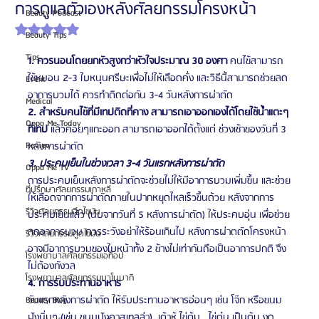
การดูแลตัวเองหลังศัลยกรรมโครงหน้า
Beauty Podcast
ได้รับ NaN เต็ม 5 ดาว
Beauty Tips
Tips
1. ควรนอนโดยยกหัวสูงกว่าหัวใจประมาณ 30 องศา
 คนไข้สามารถ
ใช้หมอน 2-3 ใบหนุนศรีษะเพื่อไม่ให้เลือดคั่ง และวิธีนี้สามารถช่วยลด
Event
อาการบวมได้ ควรทำติดต่อกัน 3-4 วันหลังการผ่าตัด
Medical
2. สำหรับคนไข้ที่มีเทปติดที่คาง สามารถเอาออกเองได้โดยใช้น้ำแตะๆ
Oppa Me Today
ที่เทป
 แล้วค่อยๆแกะออก สามารถเอาออกได้ตั้งแต่ ช่วงเช้าของวันที่ 3 
Review
หลังการผ่าตัด
3. ประคบเย็นในช่วงเวลา 3-4 วันแรกหลังการผ่าตัด
Oppa Me TV
การประคบเย็นหลังการผ่าตัดจะช่วยไม่ให้มีอาการบวมเพิ่มขึ้น และช่วย
ที่ปรึกษาศัลยกรรมเกาหลี
ให้เลือดจากการผ่าตัดภายในปากหยุดไหลเร็วขึ้นด้วย หลังจากการ
รีวิวศัลยกรรมฉีดไขมัน
ประคบเย็นแล้ว (นับจากวันที่ 5 หลังการผ่าตัด) ให้ประคบอุ่น เพื่อช่วย
ลดอาการบวม ควรระวังอย่าให้ร้อนเกินไป หลังการผ่าตตัดโครงหน้า
รีวิวศัลยกรรมดูดไขมัน
อาจมีอาการบวมของใบหน้าทั้ง 2 ข้างไม่เท่ากันถือเป็นอาการปกติ จึง
โรงพยาบาลศัลยกรรมเอท็อป
ไม่ต้องกังวล
โรงพยาบาลศัลยกรรมบาโนบากิ
4. การรับประทานอาหาร
วันแรกหลังการผ่าตัด ให้รับประทานอาหารอ่อนๆ เช่น โจ๊ก หรือขนม
Beauty Blog
ปังนิ่มๆ (เช่น ขนมปังคาสเทลล่า), เต้าหู้,ไข่ต้ม , ไข่ตุ๋น เป็นต้น งด