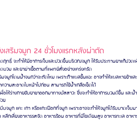
งเสริมจมูก 24 ชั่วโมงแรกหลังผ่าตัด
หมดฤทธิ์ จะทำให้มีอาการเจ็บและปวดขึ้นบริเวณจมูก ให้รับประทานยาแก้ปวดเ
บวม และยาฆ่าเชื้อตามที่แพทย์สั่งอย่างเคร่งครัด
สริมจมูกโดนน้ำจนกว่าจะตัดไหม เพราะถ้าแผลชื้นแฉะ อาจทำให้แผลหายช้าและเสี
ทำความสะอาดใบหน้าไปก่อน สามารถใช้น้ำเกลือเช็ดได้
 เพื่อให้ร่างกายขับยาชาออกมาทางปัสสาวะ ซึ่งจะทำให้อาการบวมดีขึ้น และน้ำ
ด้วย
 บีบจมูก แคะ เกา หรือแกะเฝือกที่จมูก เพราะอาจจะทำให้จมูกได้รับบาดเจ็บมา
 หลีกเลี่ยงอาหารรสจัด อาหารร้อน อาหารที่มีโซเดียมสูง อาหารทะเล อา