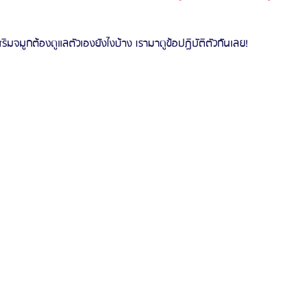
สริมจมูกต้องดูแลตัวเองยังไงบ้าง เรามาดูข้อปฏิบัติตัวกันเลย!