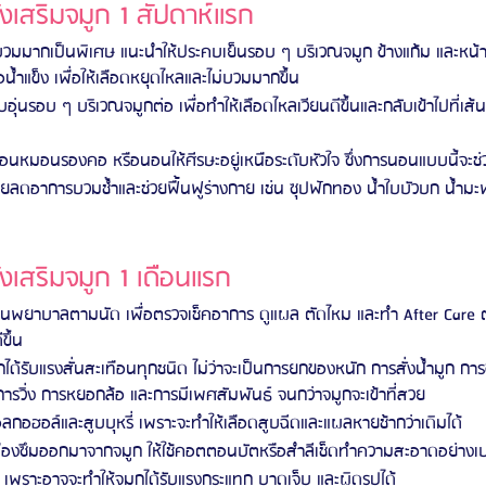
งเสริมจมูก 1 สัปดาห์แรก
รบวมมากเป็นพิเศษ แนะนำให้ประคบเย็นรอบ ๆ บริเวณจมูก ข้างแก้ม และหน้
่อน้ำแข็ง เพื่อให้เลือดหยุดไหลและไม่บวมมากขึ้น
ะคบอุ่นรอบ ๆ บริเวณจมูกต่อ เพื่อทำให้เลือดไหลเวียนดีขึ้นและกลับเข้าไปที่เ
หมอนรองคอ หรือนอนให้ศีรษะอยู่เหนือระดับหัวใจ ซึ่งการนอนแบบนี้จะช
วยลดอาการบวมช้ำและช่วยฟื้นฟูร่างกาย เช่น ซุปฟักทอง น้ำใบบัวบก น้ำมะพร
งเสริมจมูก 1 เดือนแรก
นพยาบาลตามนัด เพื่อตรวจเช็คอาการ ดูแผล ตัดไหม และทำ After Care ต่าง
ขึ้น
กได้รับแรงสั่นสะเทือนทุกชนิด ไม่ว่าจะเป็นการยกของหนัก การสั่งน้ำมูก การ
ารวิ่ง การหยอกล้อ และการมีเพศสัมพันธ์ จนกว่าจมูกจะเข้าที่สวย
มแอลกอฮอล์และสูบบุหรี่ เพราะจะทำให้เลือดสูบฉีดและแผลหายช้ากว่าเดิมได้
หลืองซึมออกมาจากจมูก ให้ใช้คอตตอนบัตหรือสำลีเช็ดทำความสะอาดอย่างเ
พราะอาจจะทำให้จมูกได้รับแรงกระแทก บาดเจ็บ และผิดรูปได้