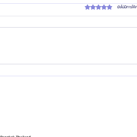
ได้รับ 0 เต็ม 5 ดาว
ยังไม่มีการให
รวมสุดยอดรีวิว 14 รพ.ศัลยกรรมผู้ชาย
อาหาร
ที่เกาหลี แบบคัดมาแล้ว! 2025
ศัลยก
Surge