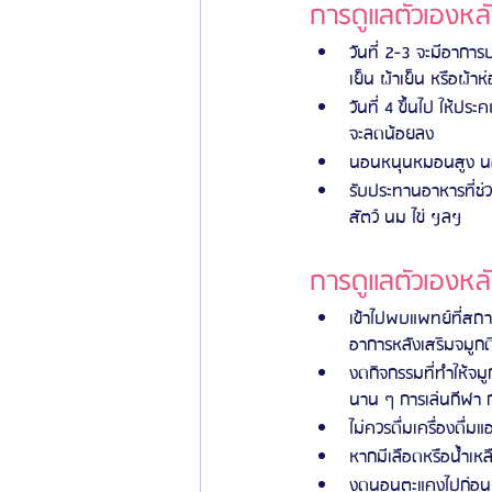
การดูแลตัวเองหลั
วันที่ 2-3 จะมีอากา
เย็น ผ้าเย็น หรือผ้าห
วันที่ 4 ขึ้นไป ให้ปร
จะลดน้อยลง
นอนหนุนหมอนสูง นอน
รับประทานอาหารที่ช่
สัตว์ นม ไข่ ฯลฯ
การดูแลตัวเองหลั
เข้าไปพบแพทย์ที่สถา
อาการหลังเสริมจมูกดี
งดกิจกรรมที่ทำให้จมู
นาน ๆ การเล่นกีฬา ก
ไม่ควรดื่มเครื่องดื่
หากมีเลือดหรือน้ำเ
งดนอนตะแคงไปก่อน เ