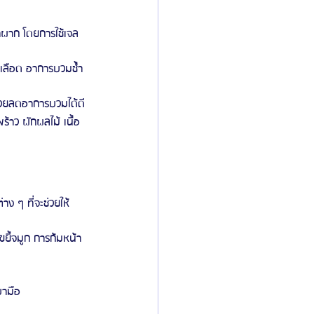
าผาก โดยการใช้เจล
ส้นเลือด อาการบวมช้ำ
่วยลดอาการบวมได้ดี
้าว ผักผลไม้ เนื้อ
 ๆ ที่จะช่วยให้
ขยี้จมูก การก้มหน้า
บามือ