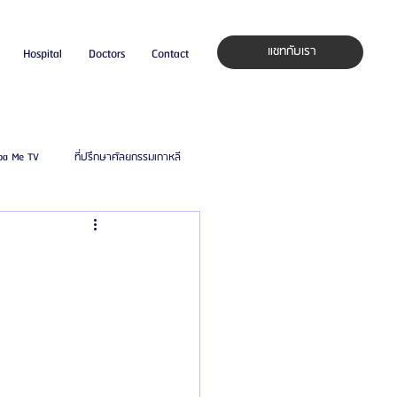
แชทกับเรา
Hospital
Doctors
Contact
pa Me TV
ที่ปรึกษาศัลยกรรมเกาหลี
auty Blog
ศัลยแพทย์ ประเทศเกาหลี
ิลยู
โรงพยาบาลศัลยกรรมมาร์เบิ้ล
ied Consultant
คู่มือศัลยกรรม