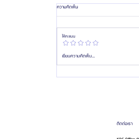
ความคิดเห็น
ให้คะแนน
แนะนำคุณหมอ Jinhwan Byun (บยอน
เขียนความคิดเห็น…
จินฮวาน) เจ้าของ รพ.ศัลยกรรมเกาหลี
ดัลบี
ติดต่อเรา