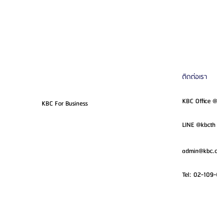
ติดต่อเรา
KBC Office 
KBC For Business
LINE @kbcth 
admin@kbc.c
Tel:
02-109