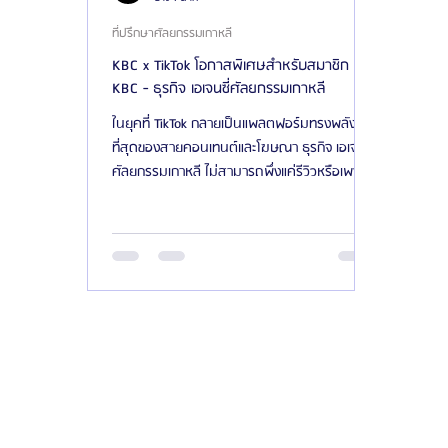
ที่ปรึกษาศัลยกรรมเกาหลี
KBC x TikTok โอกาสพิเศษสำหรับสมาชิก
KBC - ธุรกิจ เอเจนซี่ศัลยกรรมเกาหลี
ในยุคที่ TikTok กลายเป็นแพลตฟอร์มทรงพลัง
ที่สุดของสายคอนเทนต์และโฆษณา ธุรกิจ เอเจนซี่
ศัลยกรรมเกาหลี ไม่สามารถพึ่งแค่รีวิวหรือเพจ
Facebook แบบเดิมได้อีกต่อไปวันนี้ “วิดีโอสั้น +
โฆษณาแบบ Performance”