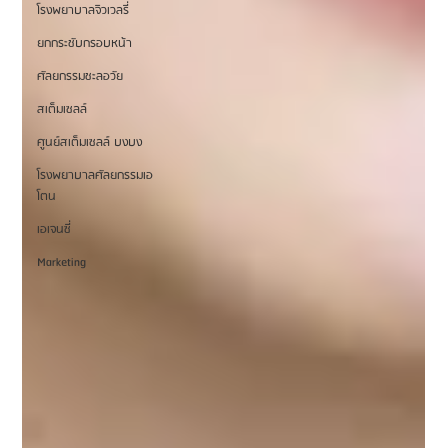
โรงพยาบาลจิวเวลรี่
ยกกระชับกรอบหน้า
ศัลยกรรมชะลอวัย
สเต็มเซลล์
ศูนย์สเต็มเซลล์ บงบง
โรงพยาบาลศัลยกรรมเอ
โตน
เอเจนซี่
Marketing