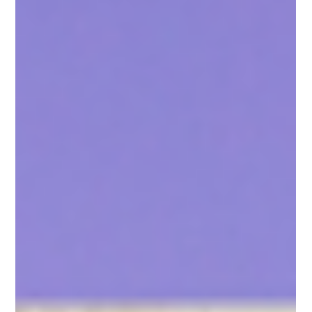
มาดูรีวิวศัลยกรรมโครงหน้า โหนกแก้ม+ปลายคาง ตัดสินใจเลือกทำศัลยกรรมโครง
หน้าที่โรงพยาบาลศัลยกรรมวันเปอร์เซ็น (1% Plastic Surgery)