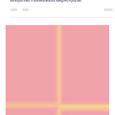
KBC - ศูนย์ธุรกิจเอเจนซี่ศัลยกรรมเกาหลี
ยาว 1 นาที
โรงพยาบาลจิวเวลรี่
รีวิว: ศัลยกรรมลดโหนกแก้มและเสริมจมูก โรงพยาบาลศัลยกรรมจิวเวล
รี่ (Jewelry Plastic Surgery)
การศัลยกรรมลดโหนกแก้มและเสริมจมูกเป็นการปรับโครงหน้าเพื่อให้ดูมีความสมดุล