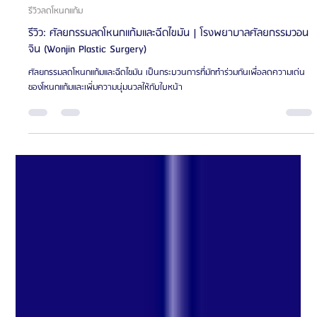
KBC - ศูนย์ธุรกิจเอเจนซี่ศัลยกรรมเกาหลี
ยาว 1 นาที
รีวิวลดโหนกแก้ม
รีวิว: ศัลยกรรมลดโหนกแก้มและฉีดไขมัน | โรงพยาบาลศัลยกรรมวอน
จิน (Wonjin Plastic Surgery)
ศัลยกรรมลดโหนกแก้มและฉีดไขมัน เป็นกระบวนการที่มักทำร่วมกันเพื่อลดความเด่น
ของโหนกแก้มและเพิ่มความนุ่มนวลให้กับใบหน้า