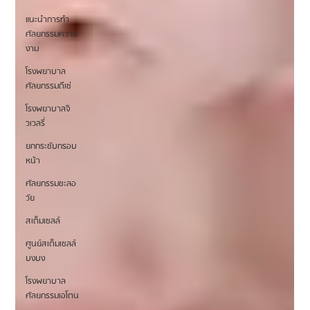
แนะนำการทำ
ศัลยกรรมความ
งาม
โรงพยาบาล
ศัลยกรรมดีเซ่
โรงพยาบาลจิ
วเวลรี่
ยกกระชับกรอบ
หน้า
ศัลยกรรมชะลอ
วัย
สเต็มเซลล์
ศูนย์สเต็มเซลล์
บงบง
โรงพยาบาล
ศัลยกรรมเอโตน